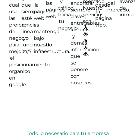
y
mercado,
avanz
las
encontrar
del
que
la
desde
cual
tráfico
Nuestro
de
páginas
siempre
mercado.
siempre
página
la
usa
hacia
servicios
inmue
web.
claves,
esté
web
página
las
tu
son
entregables,
en
se
web.
preferencias
negocio.
🌟
facturas
línea
mantenga
del
🌟
y
y
bajo
negocio
🌟
demás
funcionando
nuestra
para
🌟
información
24/7.
infraestructura.
mejorar
🌟.
que
el
se
posicionamiento
genere
orgánico
con
en
nosotros.
google.
Todo lo necesario para tu empresa