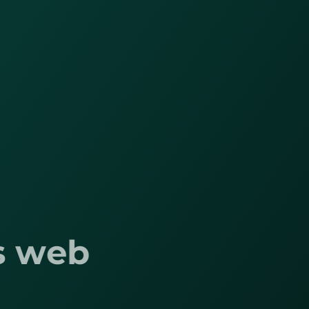
w
e
b
d
e