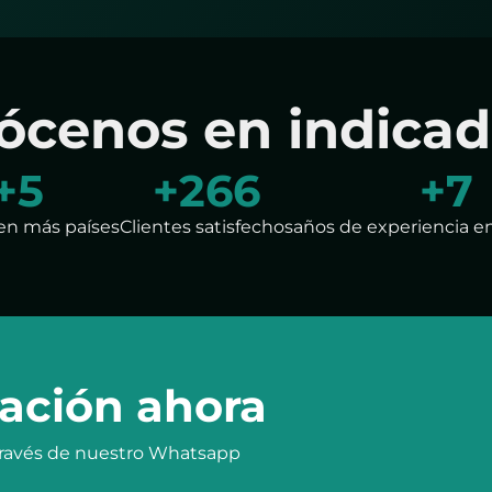
ócenos en indicad
+
6
+
300
+
8
en más países
Clientes satisfechos
años de experiencia e
ación ahora
 través de nuestro Whatsapp