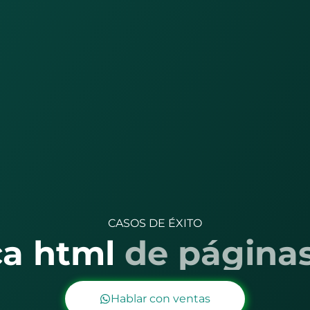
CASOS DE ÉXITO
 html
p
á
g
i
n
a
s
e
d
Hablar con ventas