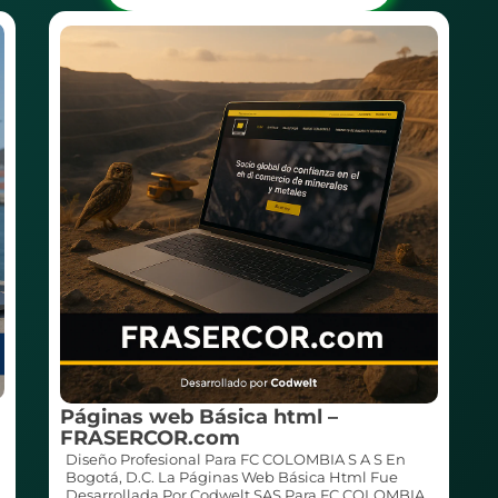
Páginas web Básica html –
FRASERCOR.com
Diseño Profesional Para FC COLOMBIA S A S En
Bogotá, D.C. La Páginas Web Básica Html Fue
Desarrollada Por Codwelt SAS Para FC COLOMBIA