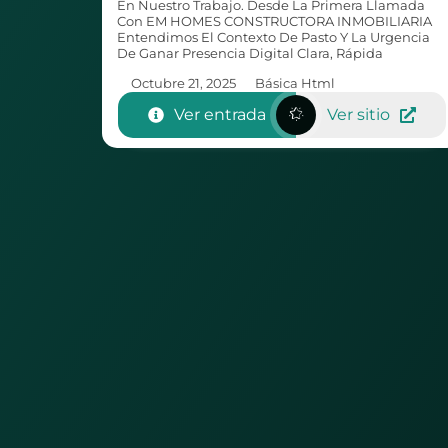
En Nuestro Trabajo. Desde La Primera Llamada
Con EM HOMES CONSTRUCTORA INMOBILIARIA
Entendimos El Contexto De Pasto Y La Urgencia
De Ganar Presencia Digital Clara, Rápida
Octubre 21, 2025
Básica Html
Ver entrada
Ver sitio