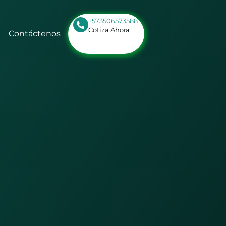
+573506573588
Cotiza Ahora
Contáctenos