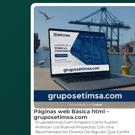
Páginas web Básica html –
gruposetimsa.com
Gruposetimsa.com Empezó Como Suelen
Arrancar Los Buenos Proyectos: Con Una
Recomendación Directa De Alguien Que Confía