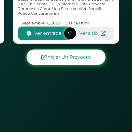
S A S En Bogotá, D.C., Colombia. Este Proyecto
Demuestra Cómo Una Solución Web Sencilla
Puede Convertirse En
Septiembre 16, 2025
Básica Html
Ver entrada
Ver sitio
Iniciar Un Proyecto