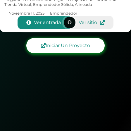
Tienda Virtual, Emprendedor Sólida, Alineada
Noviembre 11, 2025
Emprendedor
Ver entrada
Ver sitio
Iniciar Un Proyecto