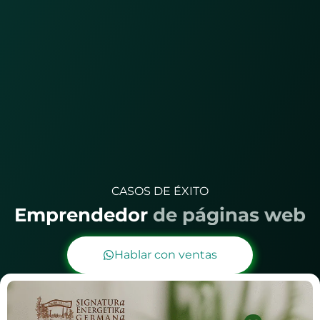
CASOS DE ÉXITO
Emprendedor
d
e
p
á
g
i
n
a
s
w
e
b
Hablar con ventas