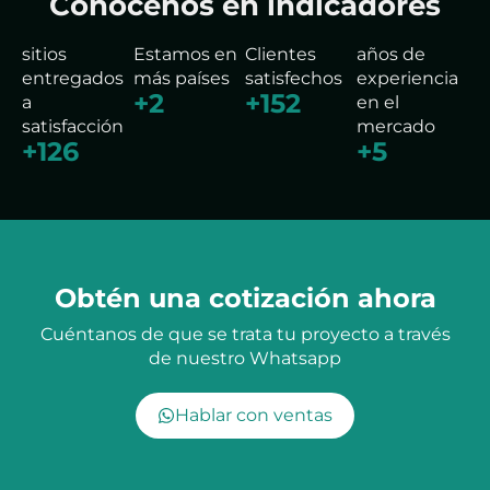
Conócenos en indicadores
sitios
Estamos en
Clientes
años de
entregados
más países
satisfechos
experiencia
+
5
+
281
a
en el
satisfacción
mercado
+
190
+
7
Obtén una cotización ahora
Cuéntanos de que se trata tu proyecto a través
de nuestro Whatsapp
Hablar con ventas