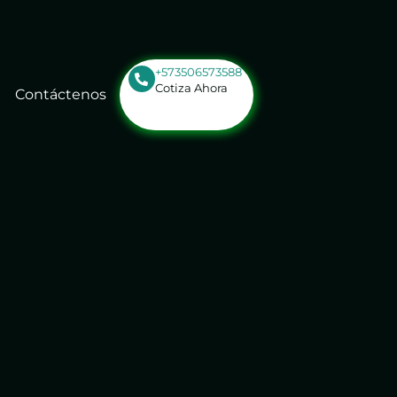
+573506573588
Cotiza Ahora
Contáctenos