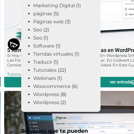
Marketing Digital
(1)
páginas
(5)
Páginas web
(3)
Seo
(2)
Seo
(1)
Software
(1)
5 formas inteligentes de duplicar páginas en WordPr
Tiendas virtuales
(1)
Si Hoy Estás Tratando De Crea Una Sub Página En Wordpress Si
Las Formas Más Rápidas Y Ordenadas De Avanzar. En Codwelt Lo 
Traducir
(1)
Consistente Y Acelerar Entregas Sin Sacrificar Calidad. En Esta G
Tutoriales
(22)
Tutoriales
,
Páginas
Webinars
(1)
ver entrada
Woocommerce
(6)
Wordpress
(8)
Wordpress
(2)
@codwelt
Servicios que te pueden