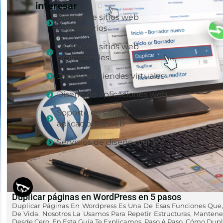
interesar
Diseño de sitios web
inmobiliarios
Diseño de sitios web
profesionales
Diseño de tiendas virtuales
Diseño de aplicaciones web
Soporte de sitios y
aplicaciones web
Servicios de diseño gráfico
Duplicar páginas en WordPress en 5 pasos
Duplicar Páginas En Wordpress Es Una De Esas Funciones Que,
De Vida. Nosotros La Usamos Para Repetir Estructuras, Manten
Desde Cero. En Esta Guía Te Explicamos, Paso A Paso, Cómo Dupl