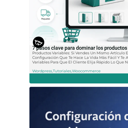
7 pasos clave para dominar los product
Productos Variables: Si Vendes Un Mismo Artículo E
Configuración Que Te Hace La Vida Más Fácil Y Te
Variables Para Que El Cliente Elija Rápido Lo Que N
Wordpress
,
Tutoriales
,
Woocommerce