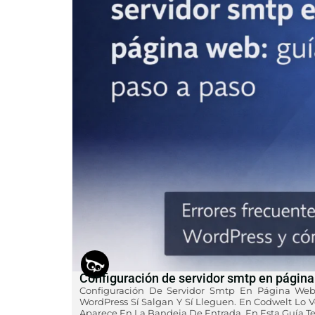
Configuración de servidor smtp en página
Configuración De Servidor Smtp En Página Web
WordPress Sí Salgan Y Sí Lleguen. En Codwelt Lo V
Aparece En La Bandeja De Entrada. En Esta Guía T