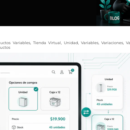
uctos Variables
,
Tienda Virtual
,
Unidad
,
Variables
,
Variaciones
,
Va
uctos