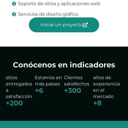
Soporte de sitios y aplicaciones web
Servicios de diseño gráfico
Iniciar un proyecto
Conócenos en indicadores
sitios
Estamos en
Clientes
años de
entregados
más países
satisfechos
experiencia
+
6
+
300
a
en el
satisfacción
mercado
+
200
+
8