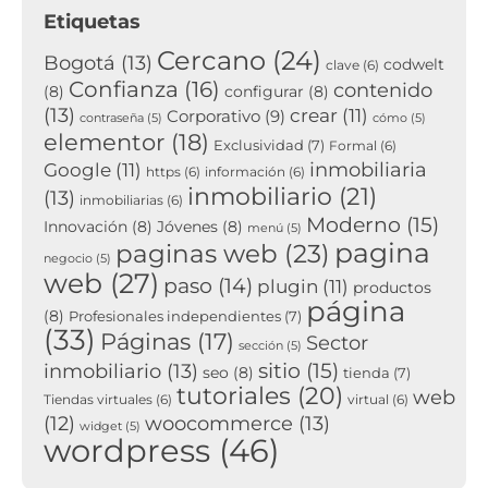
Etiquetas
Cercano
(24)
Bogotá
(13)
codwelt
clave
(6)
Confianza
(16)
contenido
(8)
configurar
(8)
(13)
crear
(11)
Corporativo
(9)
contraseña
(5)
cómo
(5)
elementor
(18)
Exclusividad
(7)
Formal
(6)
inmobiliaria
Google
(11)
https
(6)
información
(6)
inmobiliario
(21)
(13)
inmobiliarias
(6)
Moderno
(15)
Innovación
(8)
Jóvenes
(8)
menú
(5)
pagina
paginas web
(23)
negocio
(5)
web
(27)
paso
(14)
plugin
(11)
productos
página
(8)
Profesionales independientes
(7)
(33)
Páginas
(17)
Sector
sección
(5)
sitio
(15)
inmobiliario
(13)
seo
(8)
tienda
(7)
tutoriales
(20)
web
Tiendas virtuales
(6)
virtual
(6)
woocommerce
(13)
(12)
widget
(5)
wordpress
(46)