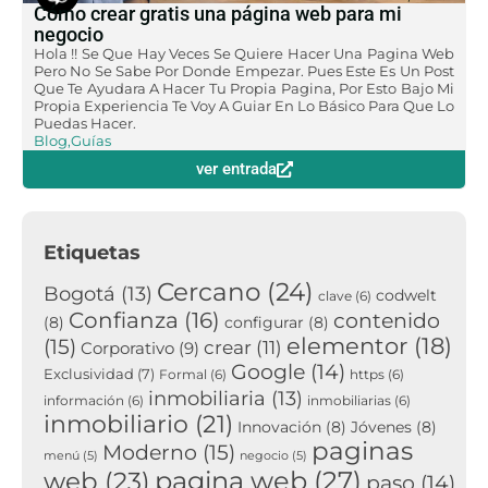
Cómo crear gratis una página web para mi
negocio
Hola !! Se Que Hay Veces Se Quiere Hacer Una Pagina Web
Pero No Se Sabe Por Donde Empezar. Pues Este Es Un Post
Que Te Ayudara A Hacer Tu Propia Pagina, Por Esto Bajo Mi
Propia Experiencia Te Voy A Guiar En Lo Básico Para Que Lo
Puedas Hacer.
Blog
,
Guías
ver entrada
Etiquetas
Cercano
(24)
Bogotá
(13)
codwelt
clave
(6)
Confianza
(16)
contenido
(8)
configurar
(8)
elementor
(18)
(15)
crear
(11)
Corporativo
(9)
Google
(14)
Exclusividad
(7)
Formal
(6)
https
(6)
inmobiliaria
(13)
información
(6)
inmobiliarias
(6)
inmobiliario
(21)
Innovación
(8)
Jóvenes
(8)
paginas
Moderno
(15)
menú
(5)
negocio
(5)
pagina web
(27)
web
(23)
paso
(14)