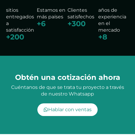
sitios
Estamos en
Clientes
años de
entregados
más países
satisfechos
experiencia
+
6
+
300
a
en el
satisfacción
mercado
+
200
+
8
Obtén una cotización ahora
Cuéntanos de que se trata tu proyecto a través
de nuestro Whatsapp
Hablar con ventas