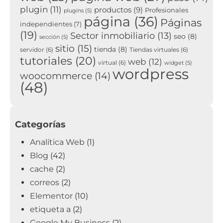
plugin
(11)
productos
(9)
Profesionales
plugins
(5)
página
(36)
Páginas
independientes
(7)
(19)
Sector inmobiliario
(13)
seo
(8)
sección
(5)
sitio
(15)
tienda
(8)
servidor
(6)
Tiendas virtuales
(6)
tutoriales
(20)
web
(12)
virtual
(6)
widget
(5)
wordpress
woocommerce
(14)
(48)
Categorías
Analítica Web
(1)
Blog
(42)
cache
(2)
correos
(2)
Elementor
(10)
etiqueta a
(2)
Google My Business
(2)