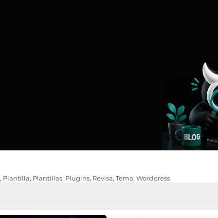
,
Plantilla
,
Plantillas
,
Plugins
,
Revisa
,
Tema
,
Wordpress