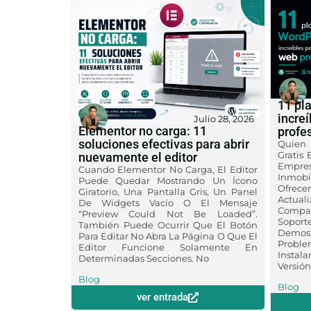
11 pla
incre
Julio 28, 2026
Elementor no carga: 11
profe
soluciones efectivas para abrir
Quien 
Gratis
nuevamente el editor
Empres
Cuando Elementor No Carga, El Editor
Inmobi
Puede Quedar Mostrando Un Ícono
Ofre
Giratorio, Una Pantalla Gris, Un Panel
Actua
De Widgets Vacío O El Mensaje
Compat
“Preview Could Not Be Loaded”.
Sopor
También Puede Ocurrir Que El Botón
Demo
Para Editar No Abra La Página O Que El
Probl
Editor Funcione Solamente En
Instal
Determinadas Secciones. No
Versión
Blog
Blog
ver entrada