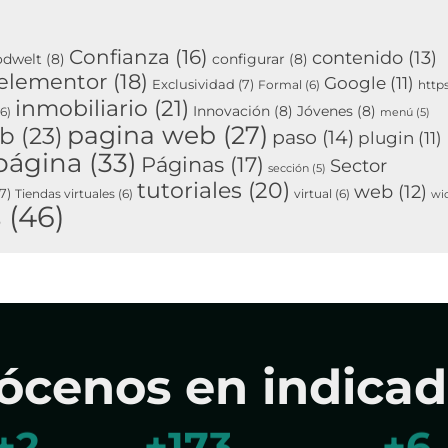
Confianza
(16)
contenido
(13)
odwelt
(8)
configurar
(8)
elementor
(18)
Google
(11)
Exclusividad
(7)
Formal
(6)
http
inmobiliario
(21)
Innovación
(8)
Jóvenes
(8)
6)
menú
(5)
pagina web
(27)
eb
(23)
paso
(14)
plugin
(11)
página
(33)
Páginas
(17)
Sector
sección
(5)
tutoriales
(20)
web
(12)
7)
Tiendas virtuales
(6)
virtual
(6)
wi
s
(46)
ócenos en indicad
+
5
+
298
+
7