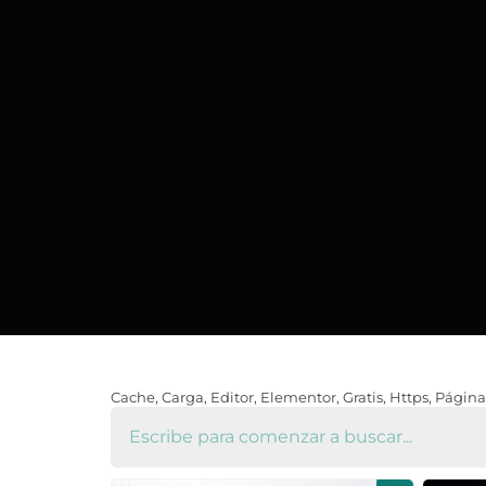
Cache
,
Carga
,
Editor
,
Elementor
,
Gratis
,
Https
,
Página