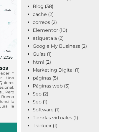
Blog
(38)
cache
(2)
correos
(2)
Elementor
(10)
etiqueta a
(2)
Google My Business
(2)
Guías
(1)
7, 2026
html
(2)
r
osos
Marketing Digital
(1)
ader Y
páginas
(5)
er Una
uieres
Páginas web
(3)
ional,
s… Pero
Seo
(2)
a Buena
Seo
(1)
Sencillo
Guía Te
Software
(1)
Tiendas virtuales
(1)
Traducir
(1)