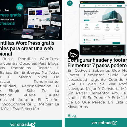
Julio 24, 2026
ntillas WordPress gratis
íbles para crear una web
sional
Junio 
Busca Plantillas WordPress
Configurar header y foote
 Encuentra Opciones Para Blogs,
Elementor 7 pasos poder
as, Portafolios, Tiendas E
En Codwelt Sabemos Que He
liarias. Sin Embargo, No Todas
Footer Elementor Suele S
cen El Mismo Nivel De
Necesidad Urgente Cuando Q
lización, Rendimiento,
Que Tu Web Se Vea Profes
ibilidad, Personalización O
Navegue Mejor Y Convierta Má
te. Elegir Solo Por La
Sin Pagar Elementor Pro. L
stración Puede Causar
Noticia: Sí Se Puede, Y Es Más 
emas Al Adaptar El Diseño,
De Lo Que Parece. En Esta 
ar WooCommerce O Mejorar La
Mostramos,
 Móvil. Esta Selección
Blog
ver entrada
ver entrada