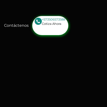
+573506573588
Cotiza Ahora
Contáctenos