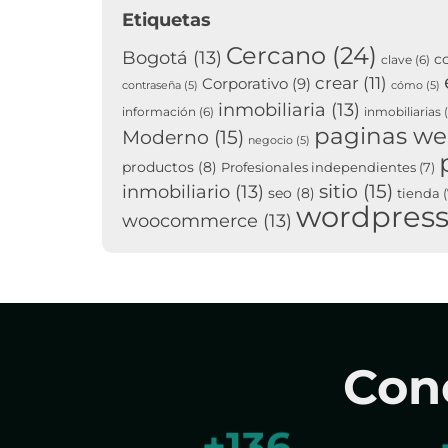
Etiquetas
Cercano
(24)
Bogotá
(13)
c
clave
(6)
crear
(11)
Corporativo
(9)
contraseña
(5)
cómo
(5)
inmobiliaria
(13)
información
(6)
inmobiliarias
(
paginas w
Moderno
(15)
negocio
(5)
productos
(8)
Profesionales independientes
(7)
sitio
(15)
inmobiliario
(13)
seo
(8)
tienda
(
wordpres
woocommerce
(13)
Con
+
199