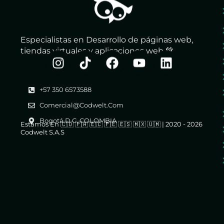
Especialistas en Desarrollo de páginas web,
tiendas virtuales y aplicaciones web 💚
+57 350 6573588
Comercial@codwelt.com
Bogotá D.C. COLOMBIA
Estamos En 🇨🇴 🇵🇦 🇪🇨 🇵🇪 🇪🇸 🇲🇽 🇺🇲 | 2020 - 2026
Codwelt S.A.S