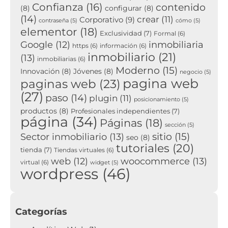
Confianza
(16)
contenido
(8)
configurar
(8)
(14)
crear
(11)
Corporativo
(9)
contraseña
(5)
cómo
(5)
elementor
(18)
Exclusividad
(7)
Formal
(6)
inmobiliaria
Google
(12)
https
(6)
información
(6)
inmobiliario
(21)
(13)
inmobiliarias
(6)
Moderno
(15)
Innovación
(8)
Jóvenes
(8)
negocio
(5)
pagina web
paginas web
(23)
(27)
paso
(14)
plugin
(11)
posicionamiento
(5)
productos
(8)
Profesionales independientes
(7)
página
(34)
Páginas
(18)
sección
(5)
sitio
(15)
Sector inmobiliario
(13)
seo
(8)
tutoriales
(20)
tienda
(7)
Tiendas virtuales
(6)
woocommerce
(13)
web
(12)
virtual
(6)
widget
(5)
wordpress
(46)
Categorías