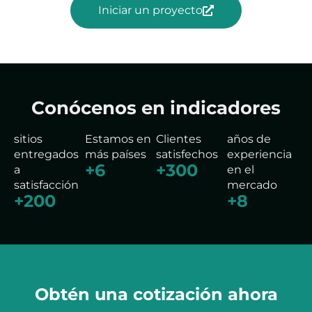
Iniciar un proyecto
Conócenos en indicadores
sitios
Estamos en
Clientes
años de
entregados
más países
satisfechos
experiencia
+
6
+
300
a
en el
satisfacción
mercado
+
200
+
8
Obtén una cotización ahora