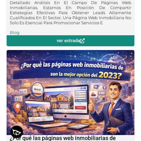
Detallado Análisis En El Campo De Páginas Web
Inmobiliarias, Estamos En Posición De Compartir
Estrategias Efectivas Para Obtener Leads Altamente
Cualificados En El Sector. Una Página Web Inmobiliaria No
Solo Es Esencial Para Promocionar Servicios E
Blog
ver entrada
Marzo 5, 2023
¿Por qué las páginas web inmobiliarias de