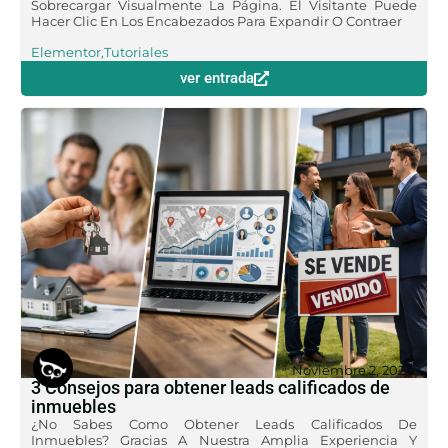
Sobrecargar Visualmente La Página. El Visitante Puede
Hacer Clic En Los Encabezados Para Expandir O Contraer
Elementor
,
Tutoriales
ver entrada
Noviembre 2, 2023
3 Consejos para obtener leads calificados de
inmuebles
¿No Sabes Como Obtener Leads Calificados De
Inmuebles? Gracias A Nuestra Amplia Experiencia Y