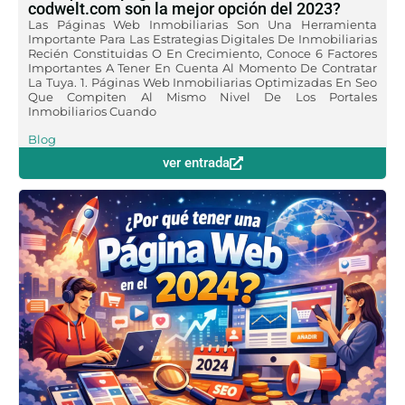
codwelt.com son la mejor opción del 2023?
Las Páginas Web Inmobiliarias Son Una Herramienta
Importante Para Las Estrategias Digitales De Inmobiliarias
Recién Constituidas O En Crecimiento, Conoce 6 Factores
Importantes A Tener En Cuenta Al Momento De Contratar
La Tuya. 1. Páginas Web Inmobiliarias Optimizadas En Seo
Que Compiten Al Mismo Nivel De Los Portales
Inmobiliarios Cuando
Blog
ver entrada