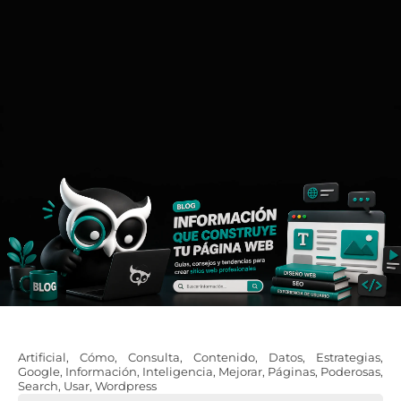
Artificial
,
Cómo
,
Consulta
,
Contenido
,
Datos
,
Estrategias
,
Google
,
Información
,
Inteligencia
,
Mejorar
,
Páginas
,
Poderosas
,
Search
,
Usar
,
Wordpress