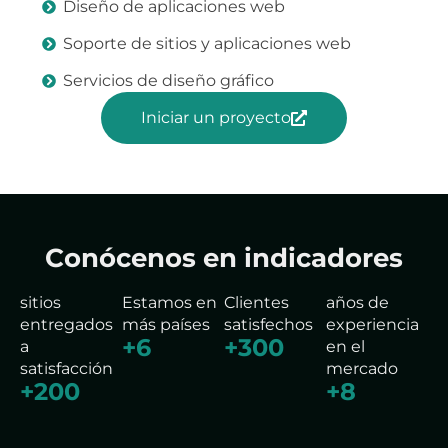
Diseño de aplicaciones web
Soporte de sitios y aplicaciones web
Servicios de diseño gráfico
Iniciar un proyecto
Conócenos en indicadores
sitios
Estamos en
Clientes
años de
entregados
más países
satisfechos
experiencia
+
6
+
300
a
en el
satisfacción
mercado
+
200
+
8