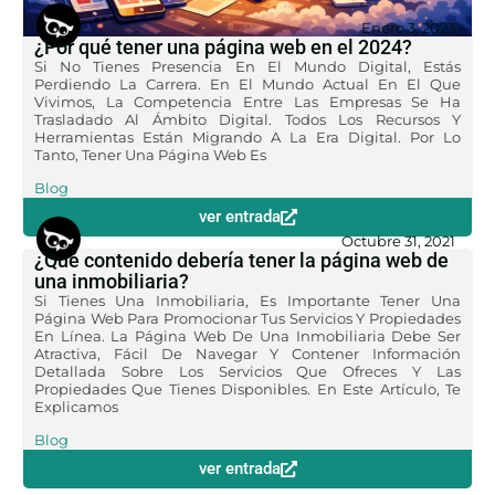
Enero 3, 2023
¿Por qué tener una página web en el 2024?
Si No Tienes Presencia En El Mundo Digital, Estás
Perdiendo La Carrera. En El Mundo Actual En El Que
Vivimos, La Competencia Entre Las Empresas Se Ha
Trasladado Al Ámbito Digital. Todos Los Recursos Y
Herramientas Están Migrando A La Era Digital. Por Lo
Tanto, Tener Una Página Web Es
Blog
ver entrada
Octubre 31, 2021
¿Qué contenido debería tener la página web de
una inmobiliaria?
Si Tienes Una Inmobiliaria, Es Importante Tener Una
Página Web Para Promocionar Tus Servicios Y Propiedades
En Línea. La Página Web De Una Inmobiliaria Debe Ser
Atractiva, Fácil De Navegar Y Contener Información
Detallada Sobre Los Servicios Que Ofreces Y Las
Propiedades Que Tienes Disponibles. En Este Artículo, Te
Explicamos
Blog
ver entrada