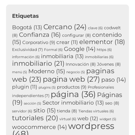
Etiquetas
Cercano
(24)
Bogotá
(13)
codwelt
clave
(6)
Confianza
(16)
contenido
(8)
configurar
(8)
elementor
(18)
(15)
crear
(11)
Corporativo
(9)
Google
(14)
Exclusividad
(7)
Formal
(6)
https
(6)
inmobiliaria
(13)
información
(6)
inmobiliarias
(6)
inmobiliario
(21)
Innovación
(8)
Jóvenes
(8)
paginas
Moderno
(15)
menú
(5)
negocio
(5)
pagina web
(27)
web
(23)
paso
(14)
plugin
(11)
productos
(9)
Profesionales
plugins
(5)
página
(36)
Páginas
independientes
(7)
(19)
Sector inmobiliario
(13)
seo
(8)
sección
(5)
sitio
(15)
tienda
(8)
servidor
(6)
Tiendas virtuales
(6)
tutoriales
(20)
web
(12)
virtual
(6)
widget
(5)
wordpress
woocommerce
(14)
(48)