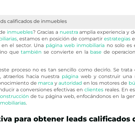
ads calificados de inmuebles
de
inmuebles
? Gracias a
nuestra
amplia experiencia y d
iliarias
, estamos en posición de compartir
estrategias
e
 en el sector. Una
página
web
inmobiliaria
no solo es 
sino que
también
se convierte en la
base
de operacion
te proceso no es tan sencillo como decirlo. Se trata 
 atraerlos hacia nuestra
página
web y construir una r
conocimiento de
marca
y
autoridad
en los motores de
bú
ducir a conversiones efectivas en
clientes
reales. En e
onstrucción
de tu página web, enfocándonos en la gen
nmobiliarias
.
iva para obtener leads calificados 