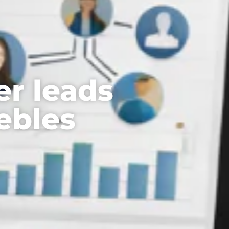
er leads
ebles