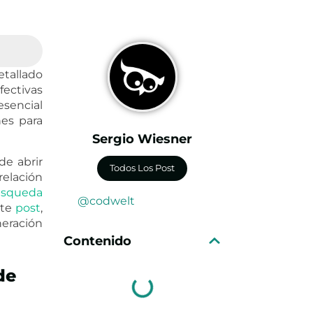
etallado
fectivas
esencial
es para
Sergio Wiesner
de abrir
Todos Los Post
elación
squeda
@codwelt
ste
post
,
eración
Contenido
de