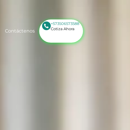
+573506573588
Cotiza Ahora
Contáctenos