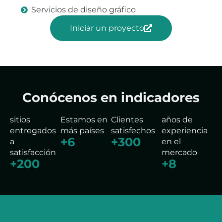
Servicios de diseño gráfico
Iniciar un proyecto
Conócenos en indicadores
sitios
Estamos en
Clientes
años de
entregados
más países
satisfechos
experiencia
+
6
+
300
a
en el
satisfacción
mercado
+
200
+
8