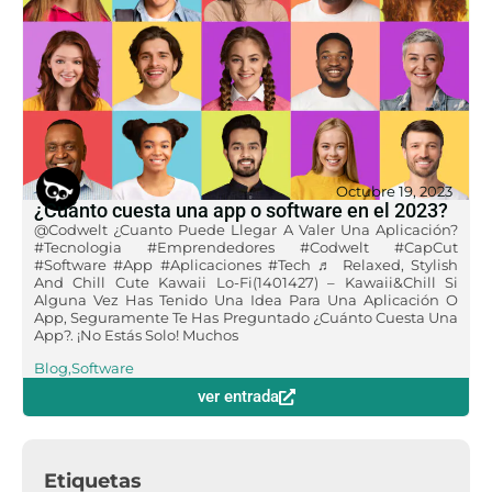
Octubre 19, 2023
¿Cuánto cuesta una app o software en el 2023?
@codwelt ¿cuanto Puede Llegar A Valer Una Aplicación?
#tecnologia #emprendedores #codwelt #CapCut
#software #app #aplicaciones #tech ♬ Relaxed, Stylish
And Chill Cute Kawaii Lo-Fi(1401427) – Kawaii&Chill Si
Alguna Vez Has Tenido Una Idea Para Una Aplicación O
App, Seguramente Te Has Preguntado ¿cuánto Cuesta Una
App?. ¡No Estás Solo! Muchos
Blog
,
Software
ver entrada
Etiquetas