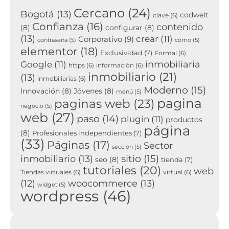
Cercano
(24)
Bogotá
(13)
codwelt
clave
(6)
Confianza
(16)
contenido
(8)
configurar
(8)
(13)
crear
(11)
Corporativo
(9)
contraseña
(5)
cómo
(5)
elementor
(18)
Exclusividad
(7)
Formal
(6)
inmobiliaria
Google
(11)
https
(6)
información
(6)
inmobiliario
(21)
(13)
inmobiliarias
(6)
Moderno
(15)
Innovación
(8)
Jóvenes
(8)
menú
(5)
pagina
paginas web
(23)
negocio
(5)
web
(27)
paso
(14)
plugin
(11)
productos
página
(8)
Profesionales independientes
(7)
(33)
Páginas
(17)
Sector
sección
(5)
sitio
(15)
inmobiliario
(13)
seo
(8)
tienda
(7)
tutoriales
(20)
web
Tiendas virtuales
(6)
virtual
(6)
woocommerce
(13)
(12)
widget
(5)
wordpress
(46)