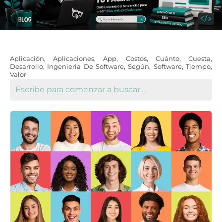
Aplicación
,
Aplicaciones
,
App
,
Costos
,
Cuánto
,
Cuesta
,
Desarrollo
,
Ingenieria De Software
,
Según
,
Software
,
Tiempo
,
Valor