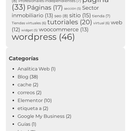
(8)
Profesionales independientes
(7)
(33)
Páginas
(17)
Sector
sección
(5)
sitio
(15)
inmobiliario
(13)
seo
(8)
tienda
(7)
tutoriales
(20)
web
Tiendas virtuales
(6)
virtual
(6)
woocommerce
(13)
(12)
widget
(5)
wordpress
(46)
Categorías
Analítica Web
(1)
Blog
(38)
cache
(2)
correos
(2)
Elementor
(10)
etiqueta a
(2)
Google My Business
(2)
Guías
(1)