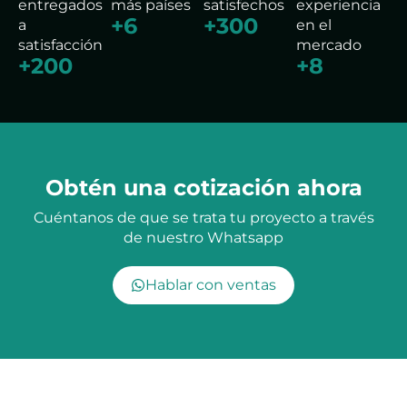
entregados
más países
satisfechos
experiencia
+
6
+
300
a
en el
satisfacción
mercado
+
200
+
8
Obtén una cotización ahora
Cuéntanos de que se trata tu proyecto a través
de nuestro Whatsapp
Hablar con ventas