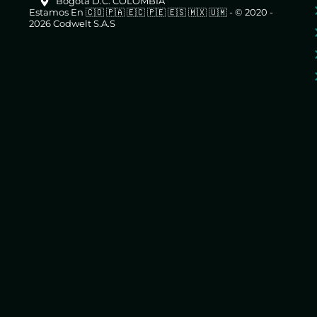
Bogotá D.C. COLOMBIA
Estamos En 🇨🇴 🇵🇦 🇪🇨 🇵🇪 🇪🇸 🇲🇽 🇺🇲 - © 2020 -
2026 Codwelt S.A.S