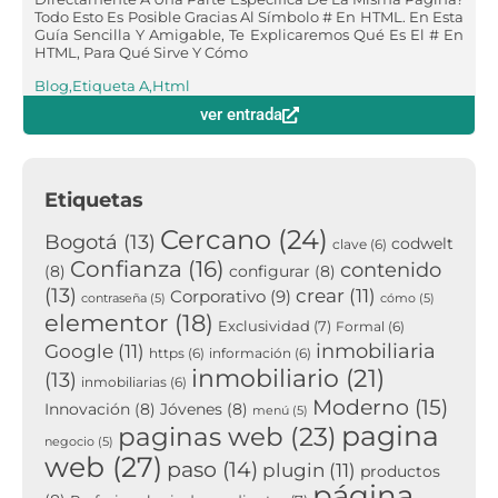
Todo Esto Es Posible Gracias Al Símbolo # En HTML. En Esta
Guía Sencilla Y Amigable, Te Explicaremos Qué Es El # En
HTML, Para Qué Sirve Y Cómo
Blog
,
Etiqueta A
,
Html
ver entrada
Etiquetas
Cercano
(24)
Bogotá
(13)
codwelt
clave
(6)
Confianza
(16)
contenido
(8)
configurar
(8)
(13)
crear
(11)
Corporativo
(9)
contraseña
(5)
cómo
(5)
elementor
(18)
Exclusividad
(7)
Formal
(6)
inmobiliaria
Google
(11)
https
(6)
información
(6)
inmobiliario
(21)
(13)
inmobiliarias
(6)
Moderno
(15)
Innovación
(8)
Jóvenes
(8)
menú
(5)
pagina
paginas web
(23)
negocio
(5)
web
(27)
paso
(14)
plugin
(11)
productos
página