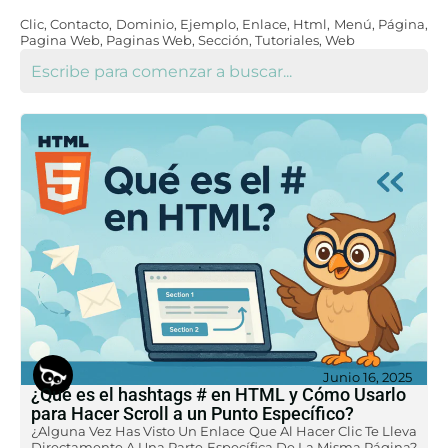
Clic
,
Contacto
,
Dominio
,
Ejemplo
,
Enlace
,
Html
,
Menú
,
Página
,
Pagina Web
,
Paginas Web
,
Sección
,
Tutoriales
,
Web
Junio 16, 2025
¿Qué es el hashtags # en HTML y Cómo Usarlo
para Hacer Scroll a un Punto Específico?
¿Alguna Vez Has Visto Un Enlace Que Al Hacer Clic Te Lleva
Directamente A Una Parte Específica De La Misma Página?