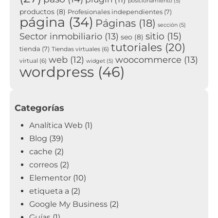
posicionamiento
(5)
productos
(8)
Profesionales independientes
(7)
página
(34)
Páginas
(18)
sección
(5)
sitio
(15)
Sector inmobiliario
(13)
seo
(8)
tutoriales
(20)
tienda
(7)
Tiendas virtuales
(6)
woocommerce
(13)
web
(12)
virtual
(6)
widget
(5)
wordpress
(46)
Categorías
Analítica Web
(1)
Blog
(39)
cache
(2)
correos
(2)
Elementor
(10)
etiqueta a
(2)
Google My Business
(2)
Guías
(1)