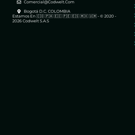
Comercial@codwelt.com
Bogotá D.C. COLOMBIA
Estamos En 🇨🇴 🇵🇦 🇪🇨 🇵🇪 🇪🇸 🇲🇽 🇺🇲 - © 2020 -
2026 Codwelt S.A.S