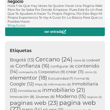
negocio
Hola !! Se Que Hay Veces Se Quiere Hacer Una Pagina Web
Pero No Se Sabe Por Donde Empezar. Pues Este Es Un Post
Que Te Ayudara A Hacer Tu Propia Pagina, Por Esto Bajo Mi
Propia Experiencia Te Voy A Guiar En Lo Básico Para Que Lo
Puedas Hacer.
Blog
,
Guías
ver entrada
Etiquetas
Cercano
(24)
Bogotá
(13)
codwelt
clave
(6)
Confianza
(16)
contenido
(8)
configurar
(8)
(14)
crear
(11)
Corporativo
(9)
contraseña
(5)
cómo
(5)
elementor
(18)
Exclusividad
(7)
Formal
(6)
inmobiliaria
Google
(12)
https
(6)
información
(6)
inmobiliario
(21)
(13)
inmobiliarias
(6)
Moderno
(15)
Innovación
(8)
Jóvenes
(8)
negocio
(5)
pagina web
paginas web
(23)
(27)
paso
(14)
plugin
(11)