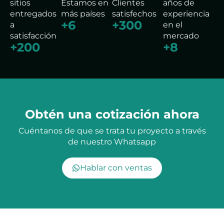
sitios
Estamos en
Clientes
años de
entregados
más países
satisfechos
experiencia
+
6
+
300
a
en el
satisfacción
mercado
+
200
+
8
Obtén una cotización ahora
Cuéntanos de que se trata tu proyecto a través
de nuestro Whatsapp
Hablar con ventas