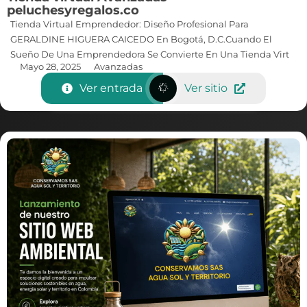
peluchesyregalos.co
Tienda Virtual Emprendedor: Diseño Profesional Para
GERALDINE HIGUERA CAICEDO En Bogotá, D.C.Cuando El
Sueño De Una Emprendedora Se Convierte En Una Tienda Virt
Mayo 28, 2025
Avanzadas
Ver entrada
Ver sitio