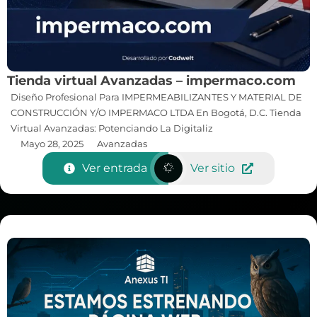
Tienda virtual Avanzadas – impermaco.com
Diseño Profesional Para IMPERMEABILIZANTES Y MATERIAL DE
CONSTRUCCIÓN Y/O IMPERMACO LTDA En Bogotá, D.C. Tienda
Virtual Avanzadas: Potenciando La Digitaliz
Mayo 28, 2025
Avanzadas
Ver entrada
Ver sitio