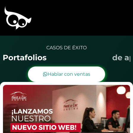
CASOS DE ÉXITO
Portafolios
d
e
a
Hablar con ventas