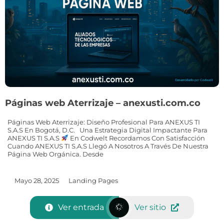
Páginas web Aterrizaje – anexusti.com.co
Páginas Web Aterrizaje: Diseño Profesional Para ANEXUS TI
S.A.S En Bogotá, D.C. Una Estrategia Digital Impactante Para
ANEXUS TI S.A.S
En Codwelt Recordamos Con Satisfacción
Cuando ANEXUS TI S.A.S Llegó A Nosotros A Través De Nuestra
Página Web Orgánica. Desde
Mayo 28, 2025
Landing Pages
Ver entrada
Ver sitio