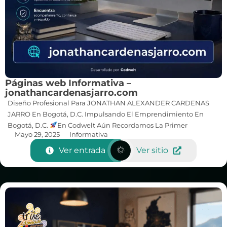
Páginas web Informativa –
jonathancardenasjarro.com
Diseño Profesional Para JONATHAN ALEXANDER CARDENAS
JARRO En Bogotá, D.C. Impulsando El Emprendimiento En
Bogotá, D.C.
En Codwelt Aún Recordamos La Primer
Mayo 29, 2025
Informativa
Ver entrada
Ver sitio