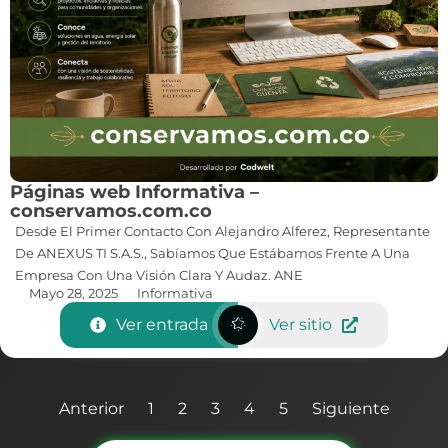
Páginas web Informativa –
conservamos.com.co
Desde El Primer Contacto Con Alejandro Alferez, Representante
De ANEXUS TI S.A.S., Sabíamos Que Estábamos Frente A Una
Empresa Con Una Visión Clara Y Audaz. ANE
Mayo 28, 2025
Informativa
Ver entrada
Ver sitio
Anterior
1
2
3
4
5
Siguiente