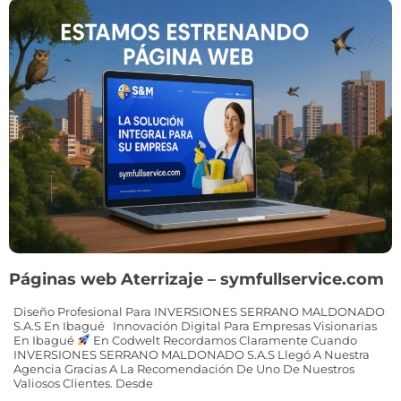
Páginas web Aterrizaje – symfullservice.com
Diseño Profesional Para INVERSIONES SERRANO MALDONADO
S.A.S En Ibagué Innovación Digital Para Empresas Visionarias
En Ibagué
En Codwelt Recordamos Claramente Cuando
INVERSIONES SERRANO MALDONADO S.A.S Llegó A Nuestra
Agencia Gracias A La Recomendación De Uno De Nuestros
Valiosos Clientes. Desde