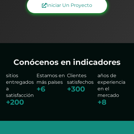
Iniciar Un Proyecto
Conócenos en indicadores
sitios
Estamos en
Clientes
años de
entregados
más países
satisfechos
experiencia
+
6
+
300
a
en el
satisfacción
mercado
+
200
+
8