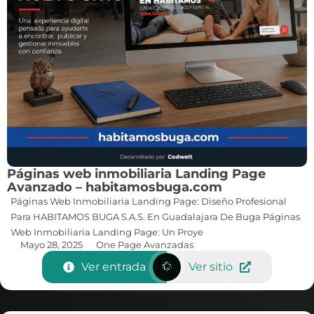
Páginas web inmobiliaria Landing Page
Avanzado – habitamosbuga.com
Páginas Web Inmobiliaria Landing Page: Diseño Profesional
Para HABITAMOS BUGA S.A.S. En Guadalajara De Buga Páginas
Web Inmobiliaria Landing Page: Un Proye
Mayo 28, 2025
One Page Avanzadas
Ver entrada
Ver sitio