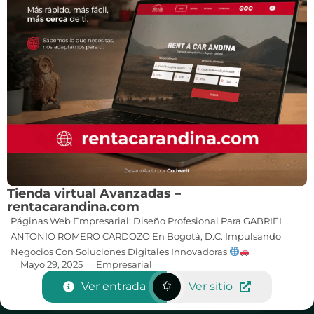
Tienda virtual Avanzadas –
rentacarandina.com
Páginas Web Empresarial: Diseño Profesional Para GABRIEL
ANTONIO ROMERO CARDOZO En Bogotá, D.C. Impulsando
Negocios Con Soluciones Digitales Innovadoras
Mayo 29, 2025
Empresarial
Ver entrada
Ver sitio