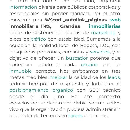
El reto era doble. Por un lado, organizar
información
diversa para públicos corporativos y
residenciales sin perder claridad. Por el otro,
construir una
%%codi_autolink_páginas
web
inmobiliaria_1%%, Grandes
inmobiliarias
capaz de sostener campañas de
marketing
y
picos de
tráfico
con estabilidad. Sumamos a la
ecuación la realidad local de Bogotá, D.C., con
búsquedas por zonas, cercanías y
servicios
, y el
objetivo de ofrecer un
buscador
potente que
conectara rápido a cada
usuario
con el
inmueble
correcto. Nos enfocamos en tres
metas medibles:
mejorar
la calidad de los
leads
,
reducir tiempos de respuesta y fortalecer el
posicionamiento
orgánico
con SEO técnico
desde el día uno. En ese contexto,
espaciostequendama.com debía ser un activo
vivo que la organización pudiera administrar sin
depender de terceros en
tareas
cotidianas.