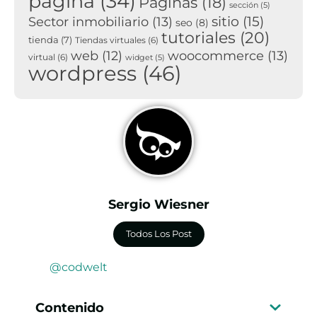
página
(34)
Páginas
(18)
sección
(5)
sitio
(15)
Sector inmobiliario
(13)
seo
(8)
tutoriales
(20)
tienda
(7)
Tiendas virtuales
(6)
woocommerce
(13)
web
(12)
virtual
(6)
widget
(5)
wordpress
(46)
Sergio Wiesner
Todos Los Post
@codwelt
Contenido