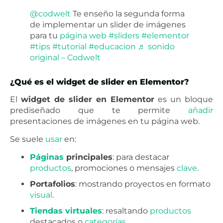
@codwelt
Te enseño la segunda forma
de implementar un slider de imágenes
para tu
página
web
#sliders
#elementor
#tips
#tutorial
#educacion
♬ sonido
original – Codwelt
¿Qué es el widget de slider en Elementor?
El
widget de slider en Elementor
es un bloque
prediseñado que te permite
añadir
presentaciones de imágenes en tu página web.
Se suele
usar
en:
Páginas
principales
: para destacar
productos
, promociones o mensajes
clave
.
Portafolios
: mostrando proyectos en formato
visual
.
Tiendas virtuales
: resaltando
productos
destacados o
categorías
.