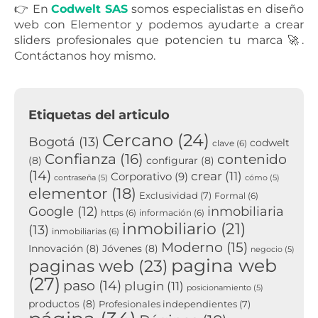
👉 En
Codwelt SAS
somos especialistas en diseño
web con Elementor y podemos ayudarte a crear
sliders profesionales que potencien tu marca 🚀.
Contáctanos hoy mismo.
Etiquetas del articulo
Cercano
(24)
Bogotá
(13)
codwelt
clave
(6)
Confianza
(16)
contenido
(8)
configurar
(8)
(14)
crear
(11)
Corporativo
(9)
contraseña
(5)
cómo
(5)
elementor
(18)
Exclusividad
(7)
Formal
(6)
inmobiliaria
Google
(12)
https
(6)
información
(6)
inmobiliario
(21)
(13)
inmobiliarias
(6)
Moderno
(15)
Innovación
(8)
Jóvenes
(8)
negocio
(5)
pagina web
paginas web
(23)
(27)
paso
(14)
plugin
(11)
posicionamiento
(5)
productos
(8)
Profesionales independientes
(7)