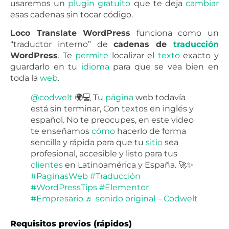
usaremos un
plugin
gratuito
que te deja
cambiar
esas cadenas sin tocar código.
Loco Translate WordPress
funciona como un
“traductor interno” de
cadenas de
traducción
WordPress
. Te
permite
localizar el
texto
exacto y
guardarlo en tu
idioma
para que se vea bien en
toda la
web
.
@codwelt
🌍💻 Tu
página
web todavía
está sin terminar, Con textos en inglés y
español. No te preocupes, en este video
te enseñamos
cómo
hacerlo de forma
sencilla y rápida para que tu
sitio
sea
profesional, accesible y listo para tus
clientes
en Latinoamérica y España. 🚀✨
#PaginasWeb
#Traducción
#WordPressTips
#Elementor
#Empresario
♬ sonido original – Codwelt
Requisitos previos (rápidos)