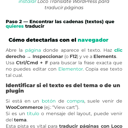
instalar
Loco Translate WordPress para
traducir páginas
Paso 2 — Encontrar las cadenas (textos) que
quieres
traducir
Cómo detectarlas con el
navegador
Abre la
página
donde aparece el texto. Haz
clic
derecho → Inspeccionar
(o
F12
) y ve a
Elements
.
Usa
Ctrl/Cmd + F
para buscar la frase exacta que
no puedes editar con
Elementor
. Copia ese texto
tal cual.
Identificar si el texto es del tema o de un
plugin
Si está en un
botón
de
compra
, suele venir de
WooCommerce
(ej.: “View cart”).
Si es un
título
o mensaje del layout, puede venir
del
tema
.
Esta pista es vital para
traducir páginas con Loco