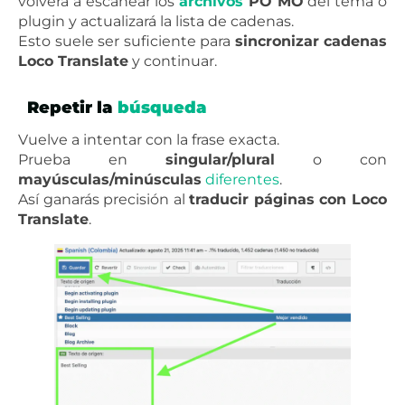
volverá a escanear los
archivos
PO MO
del tema o
plugin y actualizará la lista de cadenas.
Esto suele ser suficiente para
sincronizar cadenas
Loco Translate
y continuar.
Repetir la
búsqueda
Vuelve a intentar con la frase exacta.
Prueba en
singular/plural
o con
mayúsculas/minúsculas
diferentes
.
Así ganarás precisión al
traducir páginas con Loco
Translate
.