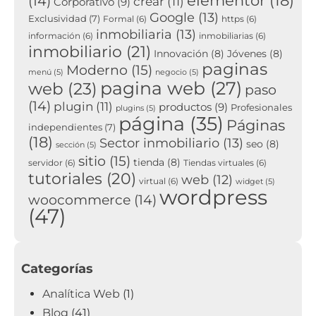
elementor
(18)
(14)
crear
(11)
Corporativo
(9)
Google
(13)
Exclusividad
(7)
Formal
(6)
https
(6)
inmobiliaria
(13)
información
(6)
inmobiliarias
(6)
inmobiliario
(21)
Innovación
(8)
Jóvenes
(8)
paginas
Moderno
(15)
menú
(5)
negocio
(5)
pagina web
(27)
web
(23)
paso
(14)
plugin
(11)
productos
(9)
Profesionales
plugins
(5)
página
(35)
Páginas
independientes
(7)
(18)
Sector inmobiliario
(13)
seo
(8)
sección
(5)
sitio
(15)
tienda
(8)
servidor
(6)
Tiendas virtuales
(6)
tutoriales
(20)
web
(12)
virtual
(6)
widget
(5)
wordpress
woocommerce
(14)
(47)
Categorías
Analítica Web
(1)
Blog
(41)