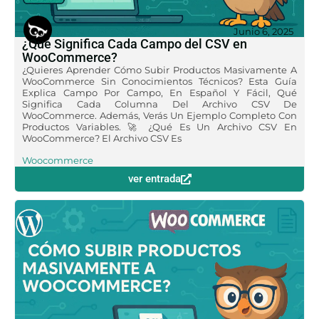
Junio 6, 2025
¿Qué Significa Cada Campo del CSV en
WooCommerce?
¿Quieres Aprender Cómo Subir Productos Masivamente A
WooCommerce Sin Conocimientos Técnicos? Esta Guía
Explica Campo Por Campo, En Español Y Fácil, Qué
Significa Cada Columna Del Archivo CSV De
WooCommerce. Además, Verás Un Ejemplo Completo Con
Productos Variables. 🚀 ¿Qué Es Un Archivo CSV En
WooCommerce? El Archivo CSV Es
Woocommerce
ver entrada