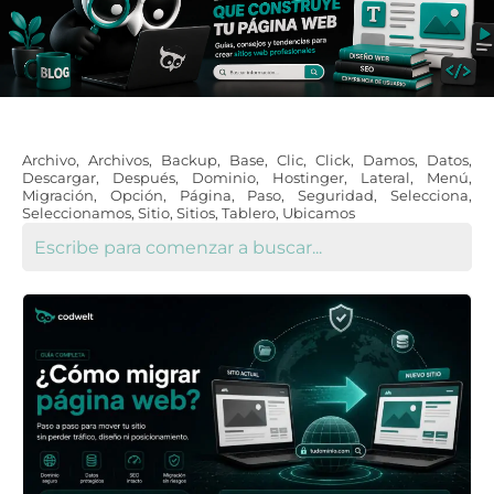
Archivo
,
Archivos
,
Backup
,
Base
,
Clic
,
Click
,
Damos
,
Datos
,
Descargar
,
Después
,
Dominio
,
Hostinger
,
Lateral
,
Menú
,
Migración
,
Opción
,
Página
,
Paso
,
Seguridad
,
Selecciona
,
Seleccionamos
,
Sitio
,
Sitios
,
Tablero
,
Ubicamos