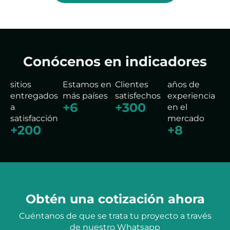
Conócenos en indicadores
sitios
Estamos en
Clientes
años de
entregados
más países
satisfechos
experiencia
+
6
+
300
a
en el
satisfacción
mercado
+
200
+
8
Obtén una cotización ahora
Cuéntanos de que se trata tu proyecto a través
de nuestro Whatsapp