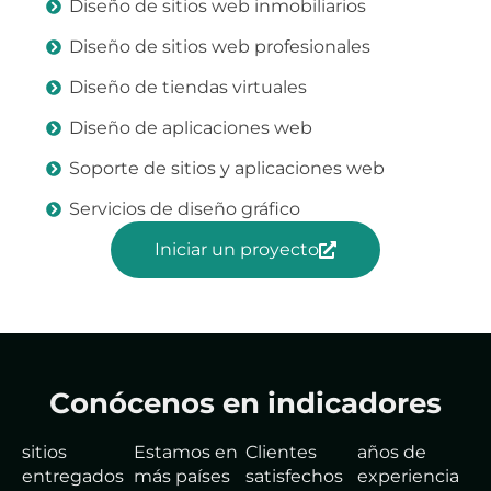
Diseño de sitios web inmobiliarios
Diseño de sitios web profesionales
Diseño de tiendas virtuales
Diseño de aplicaciones web
Soporte de sitios y aplicaciones web
Servicios de diseño gráfico
Iniciar un proyecto
Conócenos en indicadores
sitios
Estamos en
Clientes
años de
entregados
más países
satisfechos
experiencia