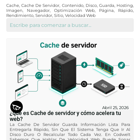
Cache
,
Cache De Servidor
,
Contenido
,
Disco
,
Guarda
,
Hosting
,
Imagen
,
Navegador
,
Optimización Web
,
Página
,
Rápido
,
Rendimiento
,
Servidor
,
Sitio
,
Velocidad Web
Abril 25, 2026
¿qué es Cache de servidor y cómo acelera tu
web?
La Cache De Servidor Guarda Información Lista Para
Entregarla Rápido, Sin Que El Sistema Tenga Que Ir Al
Disco Duro O Recalcular Todo Cada Vez. En Codwelt
Sabemos Que Hablar De Velocidad Web Puede Sonar