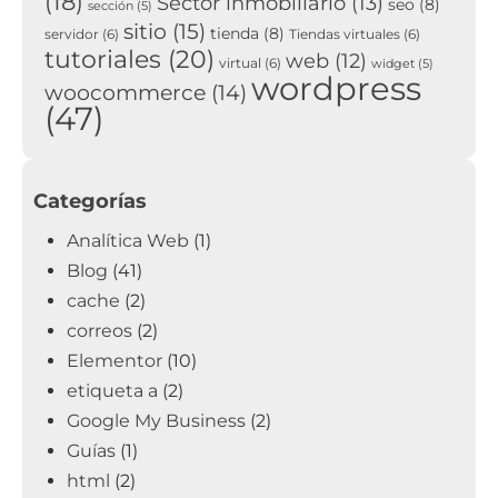
(18)
Sector inmobiliario
(13)
seo
(8)
sección
(5)
sitio
(15)
tienda
(8)
servidor
(6)
Tiendas virtuales
(6)
tutoriales
(20)
web
(12)
virtual
(6)
widget
(5)
wordpress
woocommerce
(14)
(47)
Categorías
Analítica Web
(1)
Blog
(41)
cache
(2)
correos
(2)
Elementor
(10)
etiqueta a
(2)
Google My Business
(2)
Guías
(1)
html
(2)