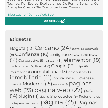
Técnico. Por Eso Lo Explicaremos De Forma Sencilla, Con
Ejemplos Claros Y Sin Complicaciones. Cuando
Blog
,
Cache
,
Páginas Web
,
Seo
ver entrada
Etiquetas
Cercano
(24)
Bogotá
(13)
codwelt
clave
(6)
Confianza
(16)
contenido
(8)
configurar
(8)
elementor
(18)
(14)
crear
(11)
Corporativo
(9)
Google
(13)
Exclusividad
(7)
Formal
(6)
https
(6)
inmobiliaria
(13)
información
(6)
inmobiliarias
(6)
inmobiliario
(21)
Innovación
(8)
Jóvenes
(8)
paginas
Moderno
(15)
menú
(5)
negocio
(5)
pagina web
(27)
web
(23)
paso
(14)
plugin
(11)
productos
(9)
Profesionales
plugins
(5)
página
(35)
Páginas
independientes
(7)