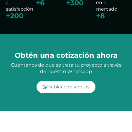
+
6
+
300
a
en el
satisfacción
mercado
+
200
+
8
Obtén una cotización ahora
Cuéntanos de que se trata tu proyecto a través
de nuestro Whatsapp
Hablar con ventas