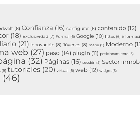
Confianza
(16)
contenido
(12)
odwelt
(8)
configurar
(8)
tor
(18)
Google
(10)
Exclusividad
(7)
Formal
(6)
https
(6)
informac
iario
(21)
Moderno
(1
Innovación
(8)
Jóvenes
(8)
menú
(5)
ina web
(27)
paso
(14)
plugin
(11)
posicionamiento
(5)
página
(32)
Páginas
(16)
Sector inmobi
sección
(5)
tutoriales
(20)
web
(12)
s
(6)
virtual
(6)
widget
(5)
s
(46)