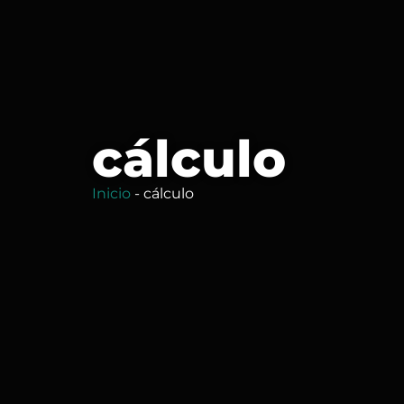
cálculo
Inicio
-
cálculo