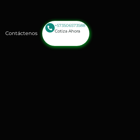
+573506573588
Cotiza Ahora
Contáctenos