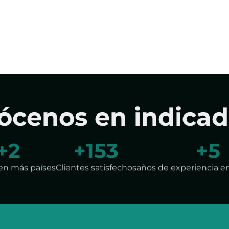
ócenos en indicad
+
5
+
280
+
7
en más países
Clientes satisfechos
años de experiencia e