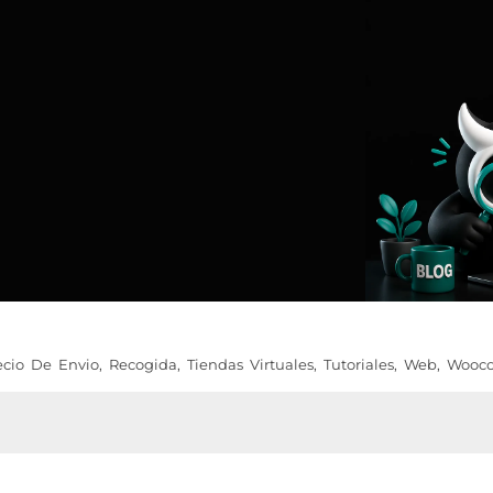
ecio De Envio
,
Recogida
,
Tiendas Virtuales
,
Tutoriales
,
Web
,
Wooc