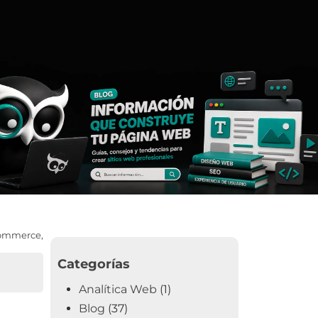
ommerce
,
Categorías
Analítica Web
(1)
Blog
(37)