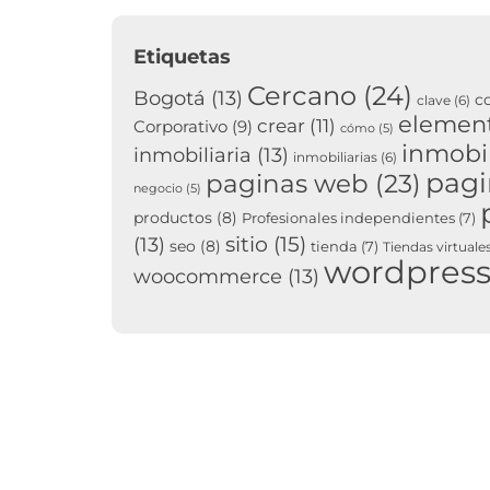
Etiquetas
Cercano
(24)
Bogotá
(13)
c
clave
(6)
elemen
crear
(11)
Corporativo
(9)
cómo
(5)
inmobil
inmobiliaria
(13)
inmobiliarias
(6)
pag
paginas web
(23)
negocio
(5)
productos
(8)
Profesionales independientes
(7)
sitio
(15)
(13)
seo
(8)
tienda
(7)
Tiendas virtuale
wordpres
woocommerce
(13)