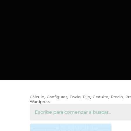
Cálculo
,
Configurar
,
Envío
,
Fijo
,
Gratuito
,
Precio
,
Pr
Wordpress