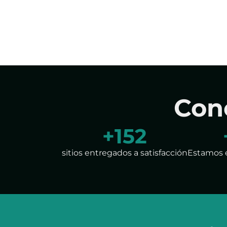
Con
+
199
sitios entregados a satisfacción
Estamos 