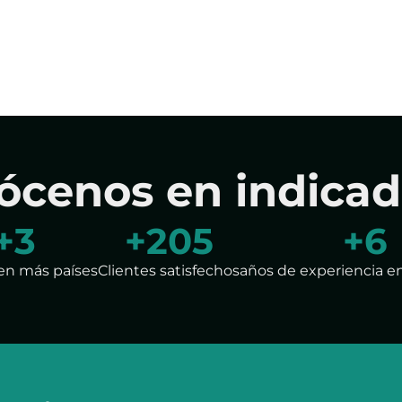
ócenos en indicad
+
5
+
299
+
7
en más países
Clientes satisfechos
años de experiencia e