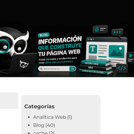
Categorías
Analítica Web
(1)
Blog
(40)
cache
(2)