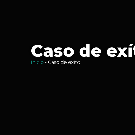
Caso de exí
Inicio
-
Caso de exíto