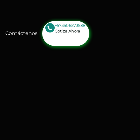
+573506573588
Cotiza Ahora
Contáctenos