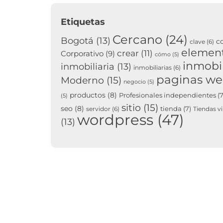
Etiquetas
Cercano
(24)
Bogotá
(13)
c
clave
(6)
elemen
crear
(11)
Corporativo
(9)
cómo
(5)
inmobil
inmobiliaria
(13)
inmobiliarias
(6)
paginas w
Moderno
(15)
negocio
(5)
productos
(8)
Profesionales independientes
(7
(5)
sitio
(15)
seo
(8)
tienda
(7)
servidor
(6)
Tiendas vi
wordpress
(47)
(13)