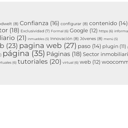
Confianza
(16)
contenido
(14)
odwelt
(8)
configurar
(8)
tor
(18)
Google
(12)
Exclusividad
(7)
Formal
(6)
https
(6)
informa
iario
(21)
Innovación
(8)
Jóvenes
(8)
inmuebles
(5)
menú
(5)
pagina web
(27)
eb
(23)
paso
(14)
plugin
(11)
página
(35)
Páginas
(18)
Sector inmobiliar
)
tutoriales
(20)
woocomm
web
(12)
rtuales
(6)
virtual
(6)