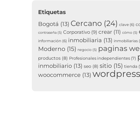
Etiquetas
Cercano
(24)
Bogotá
(13)
c
clave
(6)
crear
(11)
Corporativo
(9)
contraseña
(5)
cómo
(5)
inmobiliaria
(13)
información
(6)
inmobiliarias
(
paginas w
Moderno
(15)
negocio
(5)
productos
(8)
Profesionales independientes
(7)
sitio
(15)
inmobiliario
(13)
seo
(8)
tienda
(
wordpres
woocommerce
(13)