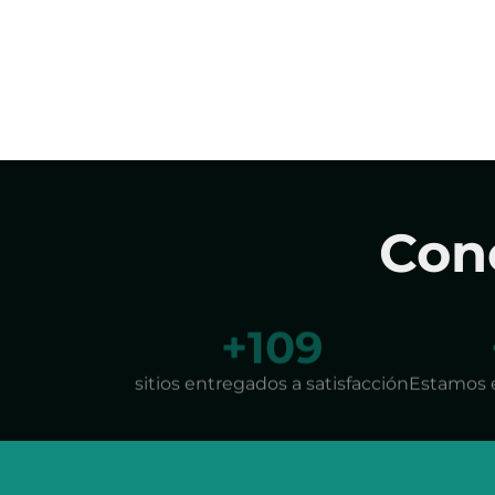
Con
+
175
sitios entregados a satisfacción
Estamos 