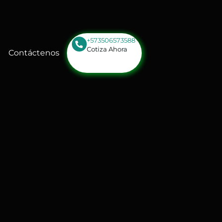
+573506573588
Cotiza Ahora
Contáctenos