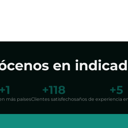
ócenos en indicad
+
4
+
250
+
7
en más países
Clientes satisfechos
años de experiencia e