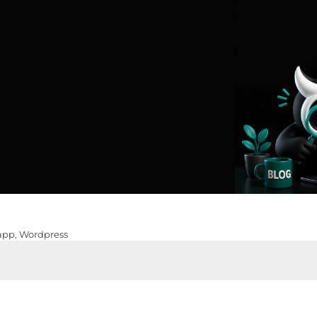
app
,
Wordpress