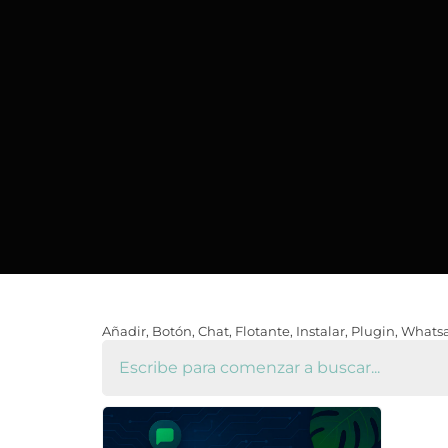
Añadir
,
Botón
,
Chat
,
Flotante
,
Instalar
,
Plugin
,
Whats