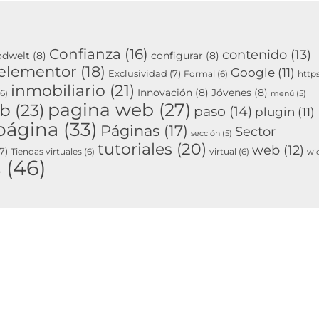
Confianza
(16)
contenido
(13)
odwelt
(8)
configurar
(8)
elementor
(18)
Google
(11)
Exclusividad
(7)
Formal
(6)
http
inmobiliario
(21)
Innovación
(8)
Jóvenes
(8)
6)
menú
(5)
pagina web
(27)
eb
(23)
paso
(14)
plugin
(11)
página
(33)
Páginas
(17)
Sector
sección
(5)
tutoriales
(20)
web
(12)
7)
Tiendas virtuales
(6)
virtual
(6)
wi
s
(46)