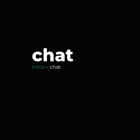
chat
Inicio
-
chat