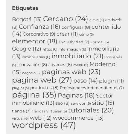
Etiquetas
Cercano
(24)
Bogotá
(13)
codwelt
clave
(6)
Confianza
(16)
contenido
(8)
configurar
(8)
(14)
crear
(11)
Corporativo
(9)
cómo
(5)
elementor
(18)
Exclusividad
(7)
Formal
(6)
inmobiliaria
Google
(12)
https
(6)
información
(6)
inmobiliario
(21)
(13)
inmobiliarias
(6)
inmuebles
Moderno
Innovación
(8)
Jóvenes
(8)
(5)
menú
(5)
paginas web
(23)
(15)
negocio
(5)
pagina web
(27)
paso
(14)
plugin
(11)
productos
(8)
Profesionales independientes
(7)
plugins
(5)
página
(35)
Páginas
(18)
Sector
sitio
(15)
inmobiliario
(13)
seo
(8)
servidor
(6)
tutoriales
(20)
tienda
(7)
Tiendas virtuales
(6)
woocommerce
(13)
web
(12)
virtual
(6)
wordpress
(47)