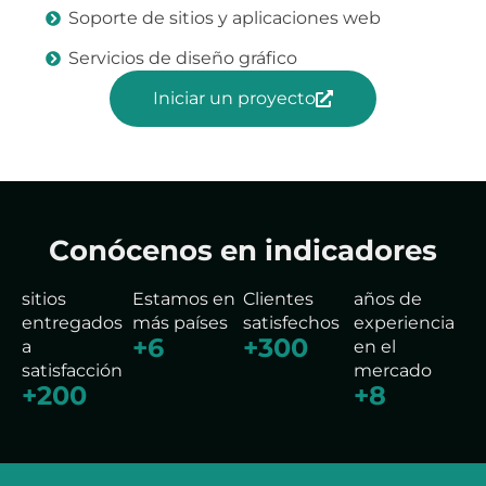
Soporte de sitios y aplicaciones web
Servicios de diseño gráfico
Iniciar un proyecto
Conócenos en indicadores
sitios
Estamos en
Clientes
años de
entregados
más países
satisfechos
experiencia
+
6
+
300
a
en el
satisfacción
mercado
+
200
+
8