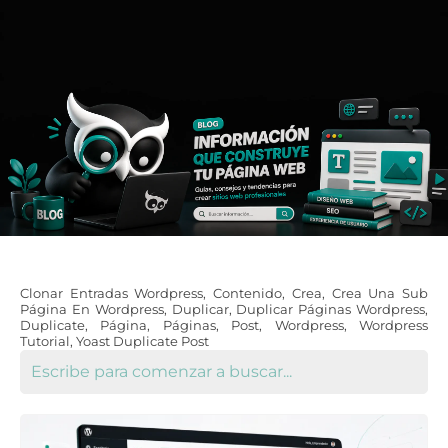
Clonar Entradas Wordpress
,
Contenido
,
Crea
,
Crea Una Sub
Página En Wordpress
,
Duplicar
,
Duplicar Páginas Wordpress
,
Duplicate
,
Página
,
Páginas
,
Post
,
Wordpress
,
Wordpress
Tutorial
,
Yoast Duplicate Post