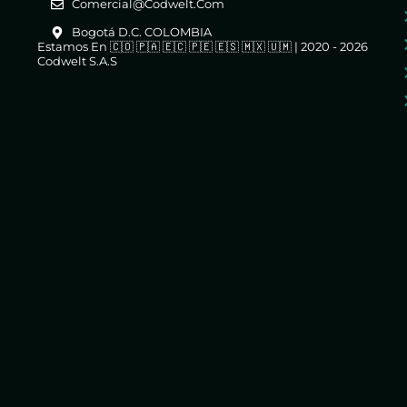
Comercial@codwelt.com
Bogotá D.C. COLOMBIA
Estamos En 🇨🇴 🇵🇦 🇪🇨 🇵🇪 🇪🇸 🇲🇽 🇺🇲 | 2020 - 2026
Codwelt S.A.S