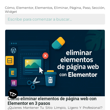
Cómo
,
Elementor
,
Elementos
,
Eliminar
,
Página
,
Paso
,
Sección
,
Widget
Septiembre 28, 2025
Cómo eliminar elementos de página web con
Elementor en 3 pasos
¿Quieres Mantener Tu Sitio Limpio, Ligero Y Profesional?