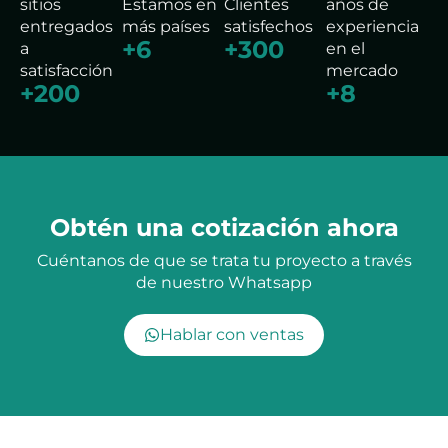
sitios
Estamos en
Clientes
años de
entregados
más países
satisfechos
experiencia
+
6
+
300
a
en el
satisfacción
mercado
+
200
+
8
Obtén una cotización ahora
Cuéntanos de que se trata tu proyecto a través
de nuestro Whatsapp
Hablar con ventas