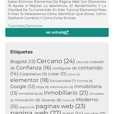
Saber Eliminar Elementos De Página Web Con Elementor
Te Ayuda A Mejorar La Apariencia, El Rendimiento Y La
Claridad De Tu Contenido. En Este Tutorial Elementor Paso
A Paso Te Mostraremos Cómo Identificar Qué Borrar, Cómo
Deshacer Cambios Y Cómo Evitar Errores
Tutoriales
,
Elementor
ver entrada
Etiquetas
Cercano
(24)
Bogotá
(13)
codwelt
clave
(6)
Confianza
(16)
contenido
(8)
configurar
(8)
(14)
crear
(11)
Corporativo
(9)
cómo
(5)
elementor
(18)
Exclusividad
(7)
Formal
(6)
inmobiliaria
Google
(12)
https
(6)
información
(6)
inmobiliario
(21)
(13)
inmobiliarias
(6)
inmuebles
Moderno
Innovación
(8)
Jóvenes
(8)
(5)
menú
(5)
paginas web
(23)
(15)
negocio
(5)
pagina web
(27)
paso
(14)
plugin
(11)