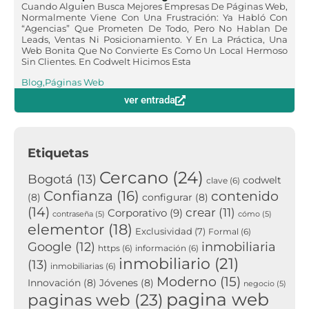
Cuando Alguien Busca Mejores Empresas De Páginas Web,
Normalmente Viene Con Una Frustración: Ya Habló Con
“agencias” Que Prometen De Todo, Pero No Hablan De
Leads, Ventas Ni Posicionamiento. Y En La Práctica, Una
Web Bonita Que No Convierte Es Como Un Local Hermoso
Sin Clientes. En Codwelt Hicimos Esta
Blog
,
Páginas Web
ver entrada
Etiquetas
Cercano
(24)
Bogotá
(13)
codwelt
clave
(6)
Confianza
(16)
contenido
(8)
configurar
(8)
(14)
crear
(11)
Corporativo
(9)
contraseña
(5)
cómo
(5)
elementor
(18)
Exclusividad
(7)
Formal
(6)
inmobiliaria
Google
(12)
https
(6)
información
(6)
inmobiliario
(21)
(13)
inmobiliarias
(6)
Moderno
(15)
Innovación
(8)
Jóvenes
(8)
negocio
(5)
pagina web
paginas web
(23)