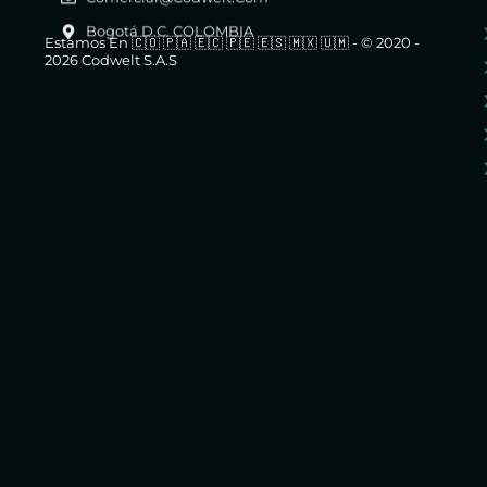
Bogotá D.C. COLOMBIA
Estamos En 🇨🇴 🇵🇦 🇪🇨 🇵🇪 🇪🇸 🇲🇽 🇺🇲 - © 2020 -
2026 Codwelt S.A.S