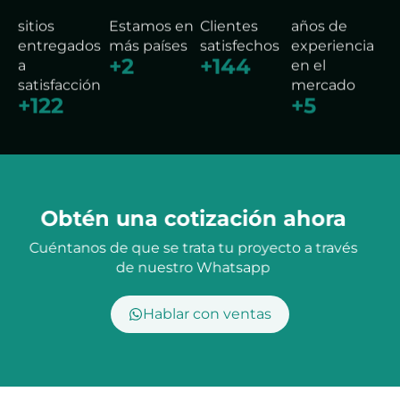
sitios
Estamos en
Clientes
años de
entregados
más países
satisfechos
experiencia
+
4
+
241
a
en el
satisfacción
mercado
+
170
+
7
Obtén una cotización ahora
Cuéntanos de que se trata tu proyecto a través
de nuestro Whatsapp
Hablar con ventas