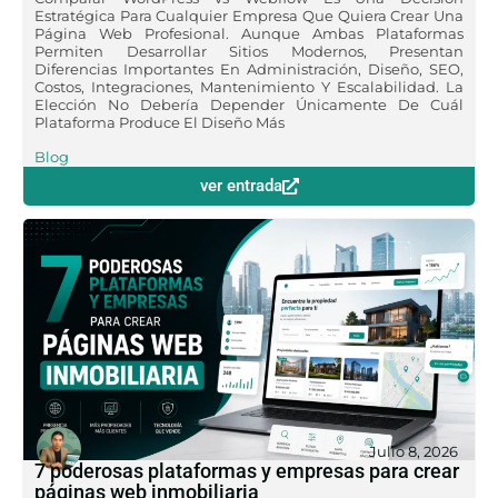
Estratégica Para Cualquier Empresa Que Quiera Crear Una
Página Web Profesional. Aunque Ambas Plataformas
Permiten Desarrollar Sitios Modernos, Presentan
Diferencias Importantes En Administración, Diseño, SEO,
Costos, Integraciones, Mantenimiento Y Escalabilidad. La
Elección No Debería Depender Únicamente De Cuál
Plataforma Produce El Diseño Más
Blog
ver entrada
Julio 8, 2026
7 poderosas plataformas y empresas para crear
páginas web inmobiliaria