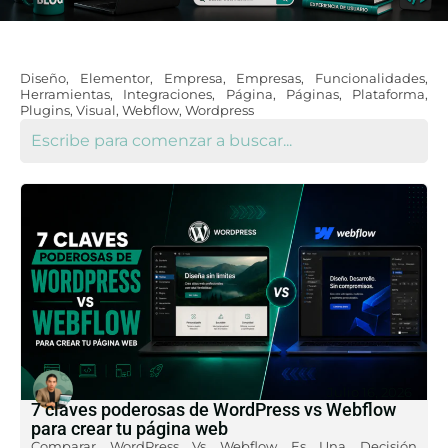
Diseño
,
Elementor
,
Empresa
,
Empresas
,
Funcionalidades
,
Herramientas
,
Integraciones
,
Página
,
Páginas
,
Plataforma
,
Plugins
,
Visual
,
Webflow
,
Wordpress
Julio 16, 2026
7 claves poderosas de WordPress vs Webflow
para crear tu página web
Comparar WordPress Vs Webflow Es Una Decisión