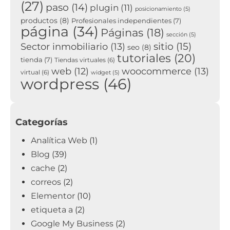
(27)
paso
(14)
plugin
(11)
posicionamiento
(5)
productos
(8)
Profesionales independientes
(7)
página
(34)
Páginas
(18)
sección
(5)
sitio
(15)
Sector inmobiliario
(13)
seo
(8)
tutoriales
(20)
tienda
(7)
Tiendas virtuales
(6)
woocommerce
(13)
web
(12)
virtual
(6)
widget
(5)
wordpress
(46)
Categorías
Analítica Web
(1)
Blog
(39)
cache
(2)
correos
(2)
Elementor
(10)
etiqueta a
(2)
Google My Business
(2)