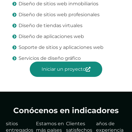
Diseño de sitios web inmobiliarios
Diseño de sitios web profesionales
Diseño de tiendas virtuales
Diseño de aplicaciones web
Soporte de sitios y aplicaciones web
Servicios de diseño gráfico
Iniciar un proyecto
Conócenos en indicadores
sitios
Estamos en
Clientes
años de
entregados
más países
satisfechos
experiencia