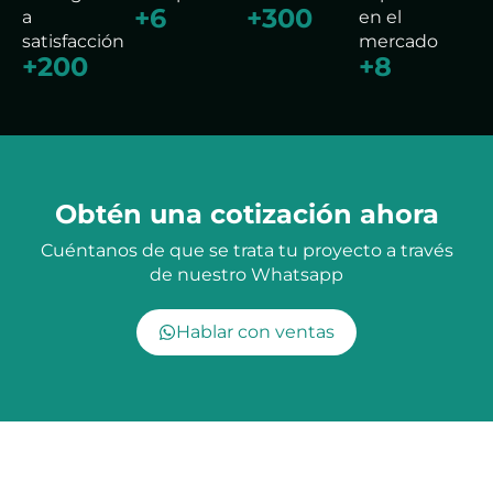
+
6
+
300
a
en el
satisfacción
mercado
+
200
+
8
Obtén una cotización ahora
Cuéntanos de que se trata tu proyecto a través
de nuestro Whatsapp
Hablar con ventas