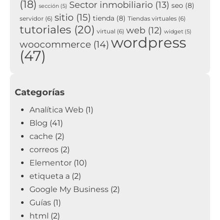
(18)
Sector inmobiliario
(13)
seo
(8)
sección
(5)
sitio
(15)
tienda
(8)
servidor
(6)
Tiendas virtuales
(6)
tutoriales
(20)
web
(12)
virtual
(6)
widget
(5)
wordpress
woocommerce
(14)
(47)
Categorías
Analítica Web
(1)
Blog
(41)
cache
(2)
correos
(2)
Elementor
(10)
etiqueta a
(2)
Google My Business
(2)
Guías
(1)
html
(2)