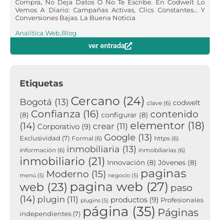
Compra, No Deja Datos O No Te Escribe. En Codwelt Lo
Vemos A Diario: Campañas Activas, Clics Constantes… Y
Conversiones Bajas. La Buena Noticia
Analítica Web
,
Blog
ver entrada
Etiquetas
Cercano
(24)
Bogotá
(13)
codwelt
clave
(6)
Confianza
(16)
contenido
(8)
configurar
(8)
elementor
(18)
(14)
crear
(11)
Corporativo
(9)
Google
(13)
Exclusividad
(7)
Formal
(6)
https
(6)
inmobiliaria
(13)
información
(6)
inmobiliarias
(6)
inmobiliario
(21)
Innovación
(8)
Jóvenes
(8)
paginas
Moderno
(15)
menú
(5)
negocio
(5)
pagina web
(27)
web
(23)
paso
(14)
plugin
(11)
productos
(9)
Profesionales
plugins
(5)
página
(35)
Páginas
independientes
(7)