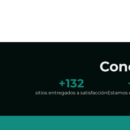
Con
+
193
sitios entregados a satisfacción
Estamos 