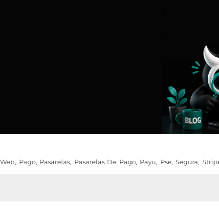
 Web
,
Pago
,
Pasarelas
,
Pasarelas De Pago
,
Payu
,
Pse
,
Segura
,
Strip