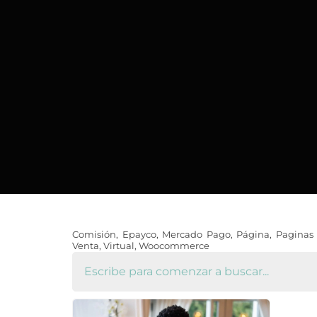
Comisión
,
Epayco
,
Mercado Pago
,
Página
,
Paginas
Venta
,
Virtual
,
Woocommerce