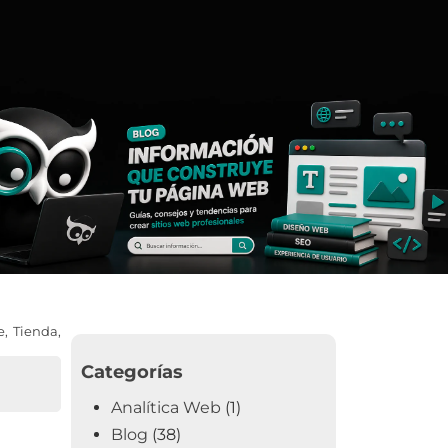
e
,
Tienda
,
Categorías
Analítica Web
(1)
Blog
(38)