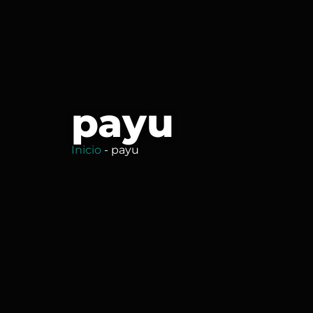
payu
Inicio
-
payu