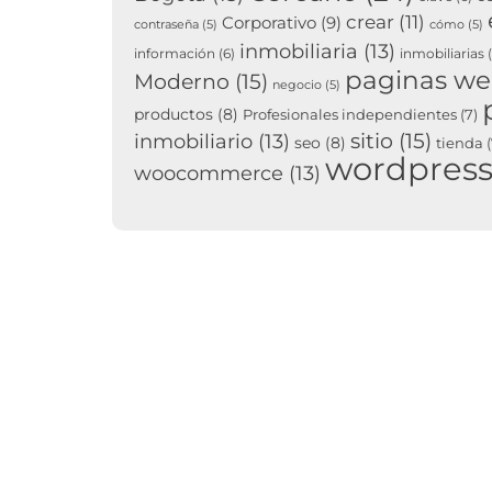
crear
(11)
Corporativo
(9)
contraseña
(5)
cómo
(5)
inmobiliaria
(13)
información
(6)
inmobiliarias
(
paginas w
Moderno
(15)
negocio
(5)
productos
(8)
Profesionales independientes
(7)
sitio
(15)
inmobiliario
(13)
seo
(8)
tienda
(
wordpres
woocommerce
(13)