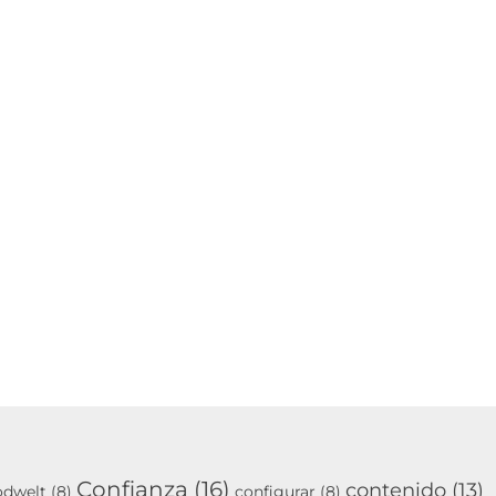
Confianza
(16)
contenido
(13)
odwelt
(8)
configurar
(8)