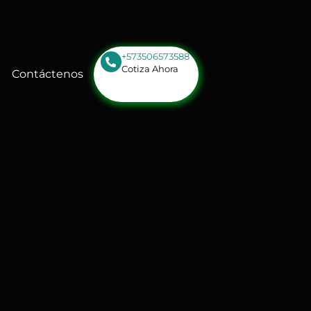
+573506573588
Cotiza Ahora
Contáctenos