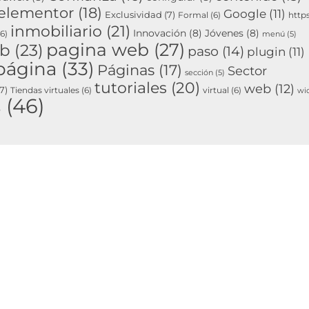
elementor
(18)
Google
(11)
Exclusividad
(7)
Formal
(6)
http
inmobiliario
(21)
Innovación
(8)
Jóvenes
(8)
6)
menú
(5)
pagina web
(27)
eb
(23)
paso
(14)
plugin
(11)
página
(33)
Páginas
(17)
Sector
sección
(5)
tutoriales
(20)
web
(12)
7)
Tiendas virtuales
(6)
virtual
(6)
wi
s
(46)