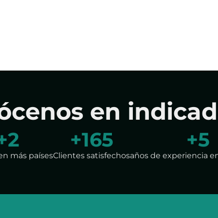
ócenos en indicad
+
5
+
287
+
7
en más países
Clientes satisfechos
años de experiencia e