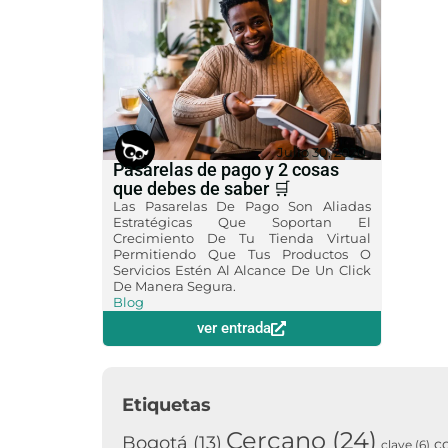
Julio 30, 2020
Pasarelas de pago y 2 cosas
que debes de saber 🛒
Las Pasarelas De Pago Son Aliadas
Estratégicas Que Soportan El
Crecimiento De Tu Tienda Virtual
Permitiendo Que Tus Productos O
Servicios Estén Al Alcance De Un Click
De Manera Segura.
Blog
ver entrada
Etiquetas
Cercano
(24)
Bogotá
(13)
c
clave
(6)