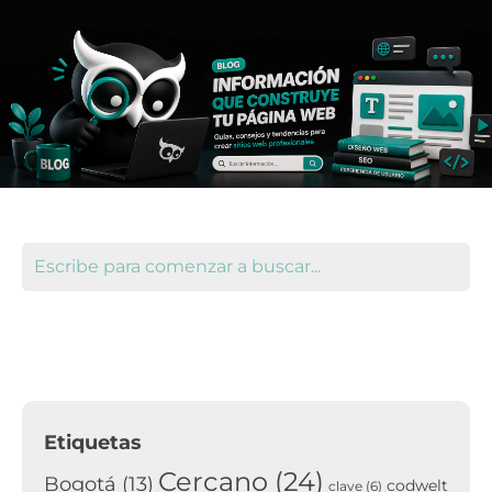
Etiquetas
Cercano
(24)
Bogotá
(13)
codwelt
clave
(6)