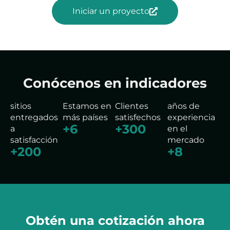
Iniciar un proyecto
Conócenos en indicadores
sitios
Estamos en
Clientes
años de
entregados
más países
satisfechos
experiencia
+
6
+
300
a
en el
satisfacción
mercado
+
200
+
8
Obtén una cotización ahora