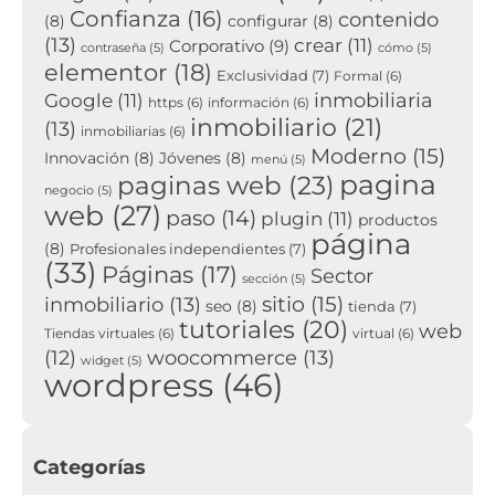
Confianza
(16)
contenido
(8)
configurar
(8)
(13)
crear
(11)
Corporativo
(9)
contraseña
(5)
cómo
(5)
elementor
(18)
Exclusividad
(7)
Formal
(6)
inmobiliaria
Google
(11)
https
(6)
información
(6)
inmobiliario
(21)
(13)
inmobiliarias
(6)
Moderno
(15)
Innovación
(8)
Jóvenes
(8)
menú
(5)
pagina
paginas web
(23)
negocio
(5)
web
(27)
paso
(14)
plugin
(11)
productos
página
(8)
Profesionales independientes
(7)
(33)
Páginas
(17)
Sector
sección
(5)
sitio
(15)
inmobiliario
(13)
seo
(8)
tienda
(7)
tutoriales
(20)
web
Tiendas virtuales
(6)
virtual
(6)
woocommerce
(13)
(12)
widget
(5)
wordpress
(46)
Categorías