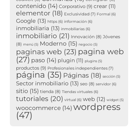
contenido
(14)
crear
(11)
Corporativo
(9)
elementor
(18)
Exclusividad
(7)
Formal
(6)
Google
(13)
https
(6)
información
(6)
inmobiliaria
(13)
inmobiliarias
(6)
inmobiliario
(21)
Innovación
(8)
Jóvenes
Moderno
(15)
(8)
menú
(5)
negocio
(5)
pagina web
paginas web
(23)
(27)
paso
(14)
plugin
(11)
plugins
(5)
productos
(9)
Profesionales independientes
(7)
página
(35)
Páginas
(18)
sección
(5)
Sector inmobiliario
(13)
seo
(8)
servidor
(6)
sitio
(15)
tienda
(8)
Tiendas virtuales
(6)
tutoriales
(20)
web
(12)
virtual
(6)
widget
(5)
wordpress
woocommerce
(14)
(47)