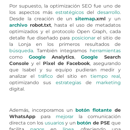
Por supuesto, la optimización SEO fue uno de
los aspectos más
estratégicos
del
desarrollo
.
Desde la creación de un
sitemap
.xml
y un
archivo
robot.txt
, hasta el uso de metadatos
optimizados y el protocolo Open Graph, cada
detalle fue diseñado para
posicionar
el sitio de
la Lonja en los primeros resultados de
búsqueda
. También integramos
herramientas
como
Google
Analytics
,
Google
Search
Console
y el
Pixel de Facebook
, asegurando
que Isabel y su equipo pudieran medir y
analizar el
tráfico
del sitio en
tiempo
real
,
optimizando sus
estrategias
de
marketing
digital.
Además, incorporamos un
botón
flotante
de
WhatsApp
para
mejorar
la comunicación
directa con los
usuarios
y un
botón
de PSE
que
facilita
pagos
en
línea
, ofreciendo una