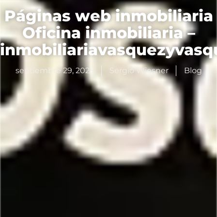
Páginas web inmobiliaria
Oficina inmobiliaria –
inmobiliariavasquezyvas
septiembre 29, 2025
Sergio Wiesner
Blog