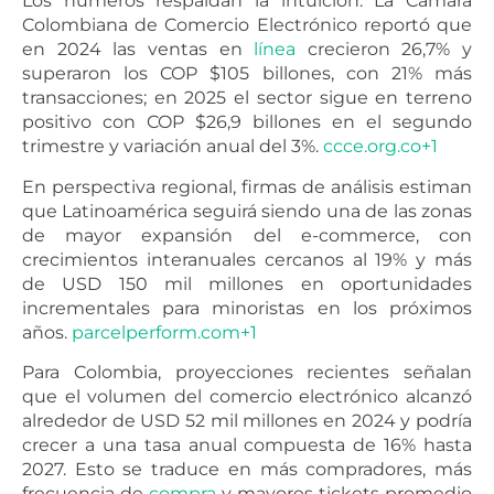
Los números respaldan la intuición. La Cámara
Colombiana de Comercio Electrónico reportó que
en 2024 las ventas en
línea
crecieron 26,7% y
superaron los COP $105 billones, con 21% más
transacciones; en 2025 el sector sigue en terreno
positivo con COP $26,9 billones en el segundo
trimestre y variación anual del 3%.
ccce.org.co+1
En perspectiva regional, firmas de análisis estiman
que Latinoamérica seguirá siendo una de las zonas
de mayor expansión del e-commerce, con
crecimientos interanuales cercanos al 19% y más
de USD 150 mil millones en oportunidades
incrementales para minoristas en los próximos
años.
parcelperform.com+1
Para Colombia, proyecciones recientes señalan
que el volumen del comercio electrónico alcanzó
alrededor de USD 52 mil millones en 2024 y podría
crecer a una tasa anual compuesta de 16% hasta
2027. Esto se traduce en más compradores, más
frecuencia de
compra
y mayores tickets promedio