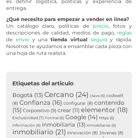
es definir logística, políticas y experiencia de
entrega.
¿Qué necesito para empezar a vender en línea?
Un catálogo claro, políticas de
precio
, fotos y
descripciones de calidad, medios de pago,
reglas
de
envío
y una
tienda virtual
segura
y rápida.
Nosotros te ayudamos a ensamblar cada pieza con
una hoja de ruta realista.
Etiquetas del articulo
Cercano
(24)
Bogotá
(13)
codwelt
clave
(6)
Confianza
(16)
contenido
(8)
configurar
(8)
elementor
(18)
(15)
crear
(11)
Corporativo
(9)
Google
(14)
Exclusividad
(7)
Formal
(6)
https
(6)
inmobiliaria
(13)
información
(6)
inmobiliarias
(6)
inmobiliario
(21)
Innovación
(8)
Jóvenes
(8)