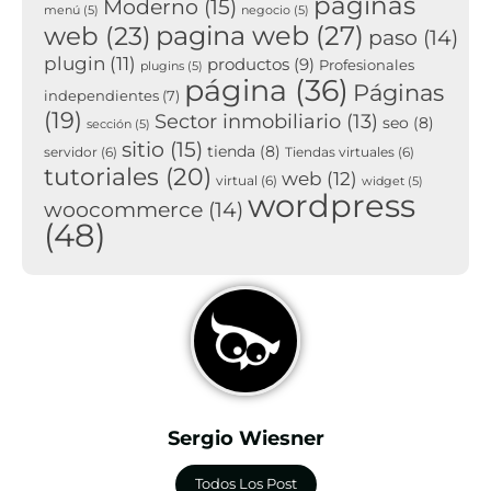
paginas
Moderno
(15)
menú
(5)
negocio
(5)
pagina web
(27)
web
(23)
paso
(14)
plugin
(11)
productos
(9)
Profesionales
plugins
(5)
página
(36)
Páginas
independientes
(7)
(19)
Sector inmobiliario
(13)
seo
(8)
sección
(5)
sitio
(15)
tienda
(8)
servidor
(6)
Tiendas virtuales
(6)
tutoriales
(20)
web
(12)
virtual
(6)
widget
(5)
wordpress
woocommerce
(14)
(48)
Sergio Wiesner
Todos Los Post