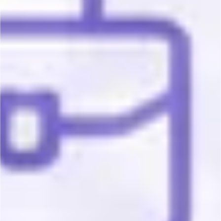
Inicio
-
Portafolios
-
Desarrollo de software
-
7 módulos potentes del Desarrollo a la
medida Awalí caso de éxito Codwelt
El
Desarrollo a la medida Guardián Awalí
nació de una necesidad muy concreta: