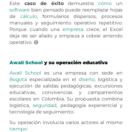
Desarrollo a la medida Awalí
para
gestionar
viajes estudiantiles
Requerimiento inicial – digitalizar
inscripciones de padres y estudiantes
El primer objetivo fue centralizar el registro de
padres y estudiantes para viajes escolares.
Antes de contar con una
plataforma
administrativa
, este
tipo
de operación puede
depender de formularios separados,
archivos
manuales, validaciones repetitivas, seguimiento
por mensajes y procesos difíciles de auditar.
Cuando la operación crece, el desorden deja de
ser un detalle y se convierte en un costo
silencioso. Por eso, el
Desarrollo a la medida
Awalí
permitió construir una
base
sólida para