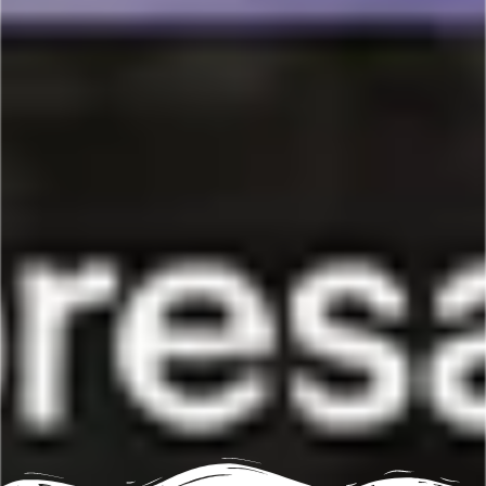
Awalí School
y su operación educativa
Awalí School
es una empresa con sede en
Bogotá
especializada en el
diseño
, logística y
ejecución de salidas pedagógicas, excursiones
educativas, convivencias y campamentos
escolares en Colombia. Su propuesta combina
logística,
seguridad
, pedagogía experiencial y
tecnología de seguimiento.
Su operación involucra varios actores al mismo
tiempo
:
colegios
padres
estudiantes
docentes
proveedores
personal administrativo