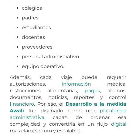
registrar padres, estudiantes y viajes desde una
plataforma administrable, con
mejor
trazabilidad y menor
carga
operativa.
Desarrollo a la medida Awalí por etapas:
crecimiento sprint a sprint
En
Codwelt SAS
empezamos a acompañar este
proyecto desde 2022, cuando Awalí llegó
buscando una empresa capaz de desarrollar
una solución ajustada a su operación. El
sistema
inició como una solución para inscripciones,
pero con el
tiempo
evolucionó hacia una
plataforma administrativa más completa.
Hoy, el
sistema
Guardian
permite
gestionar
procesos operativos, financieros, académicos y
documentales desde un mismo entorno. Este
Caso de exíto
demuestra que un
software
a
medida no siempre nace grande. Muchas veces
crece
mejor
cuando responde, sprint a sprint, a