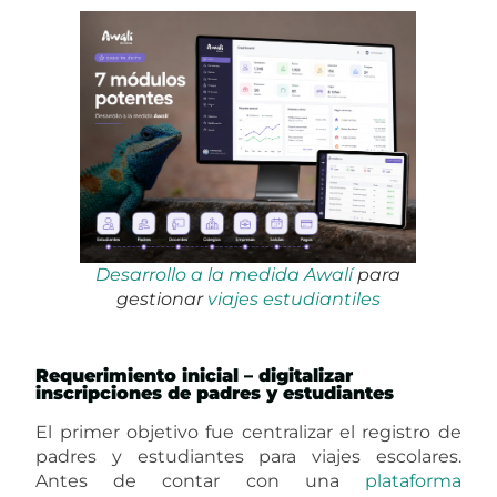
necesidades reales del
negocio
.
7 módulos potentes desarrollados para la
plataforma Guardian
1. Módulo de viajes y matriculación
Construimos un módulo para
crear
, editar y
administrar
viajes estudiantiles
.
Desde allí, el equipo puede relacionar cada viaje
con colegios, grados, cursos, destinos, agendas,
actividades, documentos y estudiantes
inscritos.
El beneficio
principal
es el control operativo. En
lugar de tener
información
regada en varios
archivos
, la operación se centraliza en un
sistema administrativo diseñado para el flujo