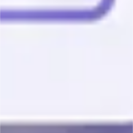
convertir la inscripción de estudiantes y padres
a
viajes
escolares en un proceso
digital
, seguro
y fácil de administrar.
En
Codwelt SAS
entendimos desde el
inicio
que
Awalí School
no necesitaba una
herramienta genérica. Necesitaba una
plataforma
construida alrededor de su
operación
real
: colegios, estudiantes, padres,
docentes, viajes,
pagos
, documentos, reportes y
gestión interna.
Este
caso de éxito
demuestra
cómo
un
software
bien pensado puede reemplazar hojas
de
cálculo
, formularios dispersos, procesos
manuales y seguimiento operativo repetitivo.
Porque cuando una
empresa
crece, el Excel
deja de ser aliado y empieza a cobrar arriendo
operativo. 😅