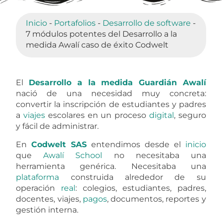
equipo operativo.
Además, cada viaje puede requerir
autorizaciones,
información
médica,
restricciones alimentarias,
pagos
, abonos,
documentos, noticias, reportes y control
financiero
. Por eso, el
Desarrollo a la medida
Awalí
fue diseñado como una
plataforma
administrativa
capaz de ordenar esa
complejidad y convertirla en un flujo
digital
más claro, seguro y escalable.